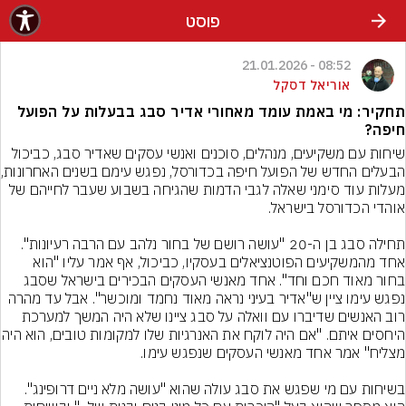
פוסט
08:52 - 21.01.2026
אוריאל דסקל
תחקיר: מי באמת עומד מאחורי אדיר סבג בבעלות על הפועל
חיפה?
שיחות עם משקיעים, מנהלים, סוכנים ואנשי עסקים שאדיר סבג, כביכול 
הבעלים החדש של 
מעלות עוד סימני שאלה לגבי הדמות שהגיחה בשבוע שעבר לחייהם של 
תחילה סבג בן ה-20 "עושה רושם של בחור נלהב עם הרבה רעיונות". 
אחד מהמשקיעים הפוטנציאלים בעסקיו, כביכול, אף אמר עליו "הוא 
בחור מאוד חכם וחד". אחד מאנשי העסקים הבכירים בישראל שסבג 
נפגש עימו ציין ש"אדיר בעיני נראה מאוד נחמד ומוכשר". אבל עד מהרה 
רוב האנשים שדיברו עם וואלה על סבג ציינו שלא היה המשך למערכת 
היחסים איתם. "אם היה לוקח את האנרג
בשיחות עם מי שפגש את סבג עולה שהוא "עושה מלא ניים דרופינג". 