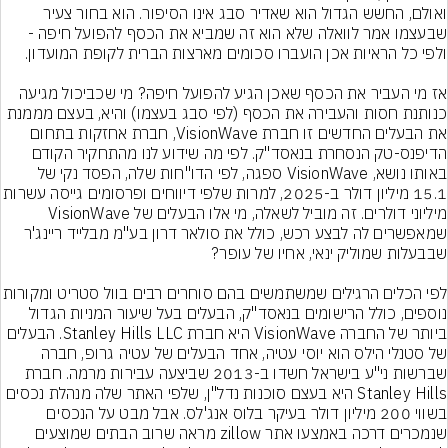
ואולם, החשש הגדול הוא שאדיר סבג אינו הסיפור. הוא בחור צעיר 
שבעצמו אמר לוואלה שלא הוא זה שמביא את הכסף להפועל חיפה - 
אז מי העביר את הכסף שאכן הגיע להפועל חיפה? מי שכביכול מגיעה 
כנותנת חסות והעבירה את הכסף (לפי סבג בעצמו) והיא, בעצם מממנת 
את הבעלים החדשים זו חברת VisionWave, חברת אחזקות בתחום 
הדיפנס-טק הנסחרת בנאסד"ק. לפי מה שידוע לנו מהתחקיר הקודם 
באותו נושא, VisionWave ספגה, לפי הדו"חות שלה, הפסד נקי של 
15.1 מיליון דולר ב-2025, למרות שלפי דיווחים ופרסומ
מיליוני דולרים. זה מוביל לשאלה, מי אלו הבעלים של VisionWave 
שמאפשרים לה לבצע רכש, כולל את סולאר דרון בע"מ מבלייד ריינג'ר 
לפי הכלים הרגילים שמשתמשים בהם סוחרים רבים
נוספים, כולל הרישומים בנאסד"ק, הבעלים בעל שיעור המניות הגדול 
ביותר של החברה VisionWave היא חברת Stanley Hills LLC. הבעלים 
של סטנלי הילס הוא יוסי עטיה, אחד הבעלים של עטיה גרופ, חברה 
שברשות ני"ע בישראל חשדו ב-2013 שביצעה עבירות מרמה. חברת 
Stanley Hills היא בעצם סוכנות נדל"ן, שלפי האתר שלה מנהלת נכסים 
בשווי 200 מיליון דולר בעיקר בלוס אנג'לס. אבל מבט על הנכסים 
שנמכרים דרכה באמצעו אתר zillow מראה שרוב הבתים שמוצעים 