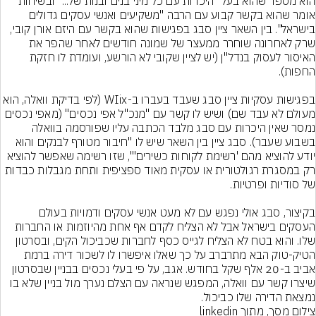
הוא מספר שהוא בעל "היכרות עם כל מיני בנים ובנות של..." ובשיחות 
אומר שהוא בקשר קבוע עם הרבה "משקיעים ואנשי עסקים גדולים 
בישראל". בין השאר ציין סבג בפגישות שהוא בקשר עם היזם אורן קובי, 
שרק לאחרונה שוחרר ממעצר של שמונה חודשים לאחר שהפר את 
האיסור לעסוק בנדל"ן (יש לציין שקובי לא הורשע, ועומדת לו חזקת 
בפגישות עסקיות ציין סבג שעבד בעברו ב-WIix (לפי בדיקת וואלה, הוא 
מעולם לא עבד שם) ושיש לו קשר עם "מנכ"ל אפי נכסים" (מאפי נכסים 
נמסר שאין היכרות עם סבג מלבד הכתבה עליו שפורסמה בוואלה 
בשבוע שעבר). סבג ציין בין השאר שיש לו "חיבור מטורף לבנקים והוא 
יודע להוציא מהם 'רשימת לקוחות כשירים'", שזו רשימה שאפשר להוציא 
רק במסגרת רגולטורית או עסקית מאוד ספציפית ותחת מגבלות כבדות 
בקיצור, סבג אולי נפגש עם לא מעט אנשי עסקים ודמויות בעולם 
העסקים בישראל אבל לא הצליח לקדם אף אחת מהיוזמות או החברות 
שלו. והוא בטח לא הצליח לגייס כסף לחברות שכביכול הקים, ובסרטון 
הטיק-טוק הבא מתרברב על כך שאלו איפשרו לו לשכור דירה ברמת 
אביב ב-20 אלף שקל בחודש. אגב, על פי בעלי נכסים בבניין שבסרטון 
שיצרו קשר עם וואלה, המפגש שנראה עם הצלם נערך מול בניין שלא בו 
נמצאת הדירה שלו כביכול.
צילום מסך, מתוך linkedin