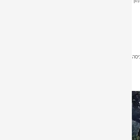
חטיבת 'ההרים' (810) שפרוסה בהגנה מגזרת ׳הר דב׳ הלבנוני ועד ׳כתר החרמון׳ 
במבצע 'חיצי הבשן' בגזרת ׳כתר החרמון׳ הסורי, הכוחות הובילו את מהלך הכניסה 