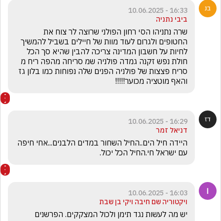
16:33 - 10.06.2025
ביבי נתניה
שרה נתניהו הסי רחון הפולני שרוצה לר צוח את  
החטופים ולגרום לעוד מוות של חיילים בשביל להמשיך 
לחיות על חשבון המדינה צריכה להבין שהיא סך הכל 
חולת נפש זקנה גמדה פולניה שמ סריחה מהפה ריח מ 
סריח פצצות של פולניה הפנים שלה נפוחות כמו בלון גז 
והאף מוטציה מכוער!!!!!
16:29 - 10.06.2025
דניאל זמר
היידה חיל הים..החיל השחור במדים הלבנים...אחי חיפה 
עם ישראל חי.החיל הכל יכול.
16:03 - 10.06.2025
ויקטוריה שם חיבה ויקי בן שבת
יש מה לעשות נגד תימן ולכול המצקקים. הפרשנים  