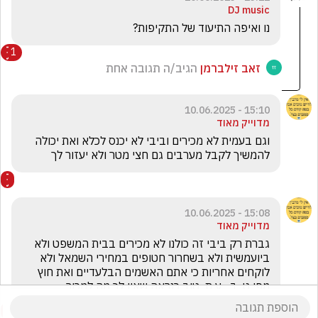
DJ music
נו ואיפה התיעוד של התקיפות?
1
זאב זילברמן
הגיב/ה תגובה אחת
15:10 - 10.06.2025
מדוייק מאוד
וגם בעמית לא מכירים וביבי לא יכנס לכלא ואת יכולה 
להמשיך לקבל מערבים גם חצי מטר ולא יעזור לך
15:08 - 10.06.2025
מדוייק מאוד
גברת רק ביבי זה כולנו לא מכירים בבית המשפט ולא 
ביועמשית ולא בשחרור חטופים במחירי השמאל ולא 
לוקחים אחריות כי אתם האשמים הבלעדיים ואת חוץ 
מפי ט  ב   ע ת  טוב כנראה שאין לך מה למכור