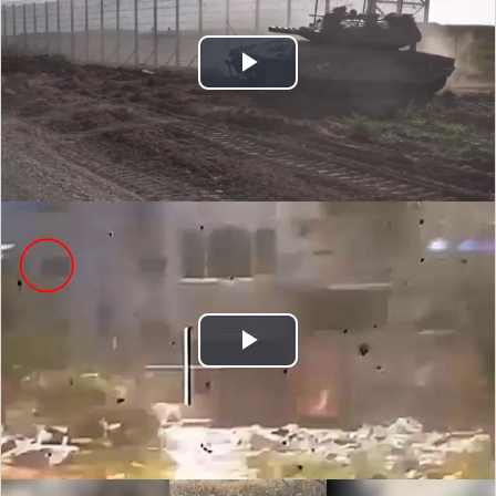
Play
Video
Play
Video