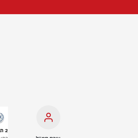
2 תושבי כרמיאל חשודים בפריצה וגניבה מחנויות בצפון | תיעוד