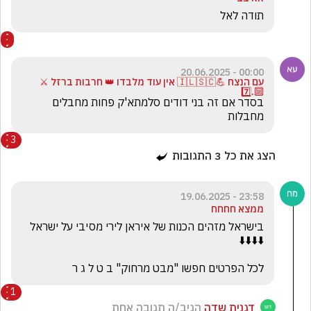
תודה לאל
00:00 - 20.06.2025
עם הנצח 💪🇮🇱🇸🇨 אין עוד מלבדו 👑 חרבות ברזל ⚔️
🔟.7️⃣
בסדר אם זה בני דודים סלמתא'ק פחות מחבלים 
מחבלות 
3
הצג את כל
3
התגובות
23:58 - 19.06.2025
ממצא חחחח
לכל הפרטים חפשו "מבט מרחוק" ב ט ל ג ר
1
דגנית שדה
הגיב/ה תגובה אחת