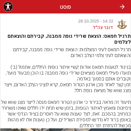
פוסט
14:32 - 28.10.2025
דובר צה"ל
תרגיל חמאס: הוצאת שרידי גופה ממבנה, קבירתם והוצאתם
לצלמים
תרגיל חמאס לעיני המצלמות: הוצאת שרידי גופה ממבנה, קבירתם 
בניגוד לטענות חמאס אודות קשיי איתור גופות החללים, אתמול (ב׳) 
תועדו פעילי חמאס מוציאים שרידי גופה ממבנה בו הוכן מבעוד מועד, 
זמן קצר לאחר מכן ארגון הטרור חמאס, קרא לנציגי הצלב האדום, וייצר 
תיעוד זה מראה בבירור כי ארגון הטרור חמאס מנסה לייצר מצג שווא של 
ניסיונות ומאמץ לאיתור הגופות, בזמן שיש תחת ידו חללים שאינו משחרר 
כמחויב בהסכם. זאת, לצד טענות שווא על חוסרים בציוד הנדסי אשר 
באופן ברור לא נדרשו למסירת השרידים, ועל כן טענות אלו לא מהוות 
מכשול להחזרת יתר החללים.