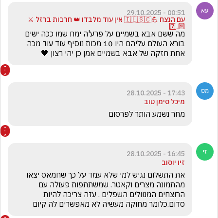
00:51 - 29.10.2025
עם הנצח 💪🇮🇱🇸🇨 אין עוד מלבדו 👑 חרבות ברזל ⚔️
🔟.7️⃣
מה ששם אבא בשמיים על פרע'ה ימח שמו ככה ישים 
בורא העולם עליהם היו 10 מכות נוסיף עוד עוד מכה 
אחת חזקה של אבא בשמיים אמן כן יהי רצון 🧡
17:43 - 28.10.2025
מיכל סימן טוב
מחר נשמע הותר לפרסום
16:45 - 28.10.2025
זיו יוסוב
את התשלום נגיש למי שלא עמד על כך שחמאס יצאו 
מהתמונה מצרים וקאטר. שמשתתפות פעולה עם 
הרוצחים המנוולים השפלים . עזה צריכה להיות 
סדום.כלומר מחוקה מעשיה לא מאפשרים לה קיום