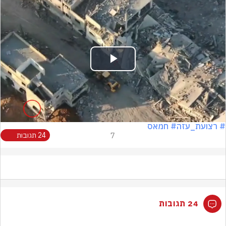
Play
Video
# רצועת_עזה
# חמאס
7
24 תגובות
24 תגובות