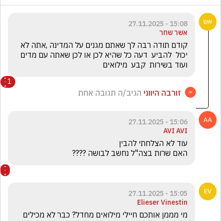
15:08 - 27.11.2025
אשר שחר
קודם תודה רבה לך שאתם מגנים על המדינה ,אתה לא  
יכול  להביע  דעה כל שהיא לכן או לכן שאתה עם מדים 
ועוד בשירות  קבע  מילואים 
1
זורבה היווני
הגיב/ה תגובה אחת
15:06 - 27.11.2025
AVI AVI
האם שרות בצה"ל נחשב לבושה ????
15:05 - 27.11.2025
Elieser Vinestin
מי מממן אותכם חיילי מילואים מחדל? כבר לא מכילים 