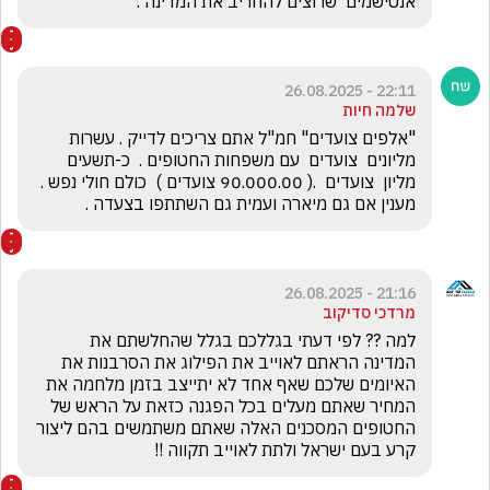
אנטישמים  שרוצים להחריב את המדינה .
22:11 - 26.08.2025
שלמה חיות
"אלפים צועדים" חמ"ל אתם צריכים לדייק . עשרות 
מליונים  צועדים  עם משפחות החטופים .  כ-תשעים 
מליון  צועדים  .( 90.000.00 צועדים )  כולם חולי נפש .   
מענין אם גם מיארה ועמית גם השתתפו בצעדה .
21:16 - 26.08.2025
מרדכי סדיקוב
למה ?? לפי דעתי בגללכם בגלל שהחלשתם את 
המדינה הראתם לאוייב את הפילוג את הסרבנות את 
האיומים שלכם שאף אחד לא יתייצב בזמן מלחמה את 
המחיר שאתם מעלים בכל הפגנה כזאת על הראש של 
החטופים המסכנים האלה שאתם משתמשים בהם ליצור 
קרע בעם ישראל ולתת לאוייב תקווה !! 