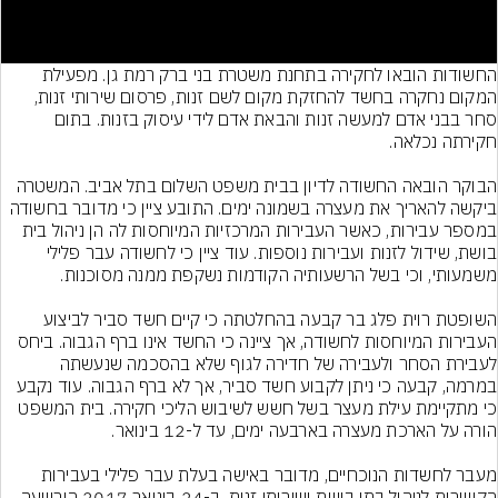
החשודות הובאו לחקירה בתחנת משטרת בני ברק רמת גן. מפעילת 
המקום נחקרה בחשד להחזקת מקום לשם זנות, פרסום שירותי זנות, 
סחר בבני אדם למעשה זנות והבאת אדם לידי עיסוק בזנות. בתום 
הבוקר הובאה החשודה לדיון בבית משפט השלום בתל אביב. המשטרה 
ביקשה להאריך את מעצרה בשמונה ימים. התובע ציין כי מדובר בחשודה 
במספר עבירות, כאשר העבירות המרכזיות המיוחסות לה הן ניהול בית 
בושת, שידול לזנות ועבירות נוספות. עוד ציין כי לחשודה עבר פלילי 
השופטת רוית פלג בר קבעה בהחלטתה כי קיים חשד סביר לביצוע 
העבירות המיוחסות לחשודה, אך ציינה כי החשד אינו ברף הגבוה. ביחס 
לעבירת הסחר ולעבירה של חדירה לגוף שלא בהסכמה שנעשתה 
במרמה, קבעה כי ניתן לקבוע חשד סביר, אך לא ברף הגבוה. עוד נקבע 
כי מתקיימת עילת מעצר בשל חשש לשיבוש הליכי חקירה. בית המשפט 
מעבר לחשדות הנוכחיים, מדובר באישה בעלת עבר פלילי בעבירות 
הקשורות לניהול בתי בושת ושירותי זנות. ב-24 בינואר 2017 הורשעה 