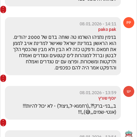
14:11 - 08.01.2026
pako pak
בנימין נתניהו השרמו טה שוחה בדם של 2000 יהודים. 
הוא הראשון במדינת ישראל שאישר למדינת אויב לממן 
את חמאס. ודפקט כזה לא הבין ולא מבין שהכסף הלך 
לבטון וברזל למנהרות לים קטנועים וטנדרים ואמלח 
ולרקטות ומשכורות. ופרצו עם ים טנדרים ואמלח 
והדפקט אמר היה להם כפכפים.
13:59 - 08.01.2026
יוסף שורץ
ב,,,בני-ברק??,,(רחמנא-ל,,ניצול) - לא יכול להיות!!! 
(אנטי-שמים,,,😅),,!!!
13:54 - 08.01.2026