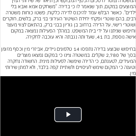
המשטרה נמסר לו סכום הכסף המבוקש וכן תיאור של שירותי המין 
המוצעים במקום, תוך שנאמר לו כי בדירה “משחקים אמא ואבא בלי 
ילדים”. כאשר הבלש עמד להיכנס לדירה כלקוח, פשטו כוחות משטרה 
רבים, בהם שוטרי ופקחי יחידת השיטור העירוני בני ברק, בלשים, חוקרים 
ושוטרי רישוי, על הדירה ברחוב בן גוריון בבני ברק, בהתאם לצווי מעצר 
וחיפוש שניתנו על ידי בית המשפט. במהלך הפעילות נמצאה במקום 
בחיפוש שבוצע בדירה נתפסו 14 טלפונים ניידים, אביזרי מין וכסף מזו
בסך של 2,780 שקלים. במשטרה ציינו כי במקום נמצאו מוצרים 
המעידים, לטענתם, כי הדירה שימשה לפעילות מינית. החשודה נחקרה 
וטענה כי המקום שימש לעיסויים ולשתיית קפה בלבד, ולא למתן שירותי 
מין.
Play
Video