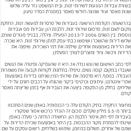
בשורת עבירות הנוגעות לשירותי זנות, ובית המשפט גזר עליה שלוש 
בהרשעתה הקודמת הורשעה 
מקום לשם זנות, פרסום שירותי זנות, הלבנת הון, עבירות מס ועבירות 
נוספות. בין השנים 2006 ל-2013 הפעילה וניהלה,
שלוש דירות שהושכרו ושימשו כבתי עסק למתן שירותי זנות. היא שכרה 
את הדירות באמצעות אחרים, שילמה את דמי השכירות, שיפצה את 
לפי כתב האישום שהוגש נגדה אז, היא זו שהעסיקה ופיטרה את הנשים 
שעבדו במקום, קנסה נשים, טיפלה בתלונות לקוחות
העבודה. בנוסף, היא פרסמה את שירותי המין שניתנו בדירות באמצעות 
אתרי אינטרנט, עיתונים וכרטיסי ביקור שהונחו על רכבים חונים על ידי 
שליחים. בחלק מן התקופה ביצעה את העבירות אף בזמן שריצתה מאסר 
מחומר החקירה בתיק הקודם עלה כי הכנסותיה באותן שנים הסתכמו 
ביותר מ-5.5 מיליון שקלים. סכום זה הוגדר כרכוש אסור שמקורו 
בעבירות לפי חוק איסור הלבנת הון. החשודה הודתה כי פעלה באופן 
שיטתי להסתרת מקור ההכנסות, בין היתר באמצעות שכירת הדירות על 
שמם של אחרים, תשלום במזומן, שימוש בשליחים, רישום עסקים על שם 