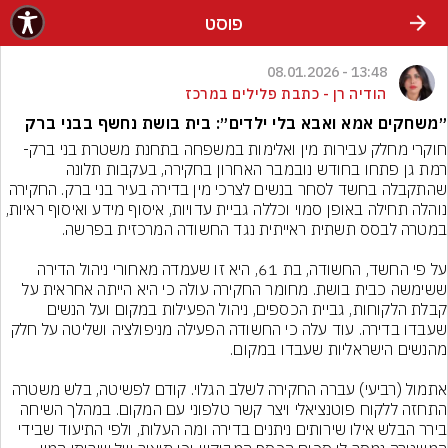
פוסט
13:48 - 08.01.2026
הודיה רן - כתבת פלילים במרכז
״משחקים אמא ואבא בלי ילדים״: בית בושת נחשף בבני ברק
חוקרי מחלק עבירות מין ואלימות במשפחה בתחנת משטרת בני ברק- 
רמת גן פתחו בחודש נובמבר האחרון בחקירה, בעקבות תלונה 
שהתקבלה בחשד לסחר בנשים לצרכי מין בדירה בעיר בני ברק. החקירה 
נוהלה תחילה באופן סמוי וכללה גביית עדויות, איסוף מידע ואיסוף ראיות, 
על פי החשד, החשודה, בת 61, היא זו שעמדה מאחורי ניהול הדירה 
ששימשה כבית בושת. מחומר החקירה עולה כי היא הייתה אחראית על 
קבלת הלקוחות, גביית הכספים, ניהול הפעילות במקום ועל הנשים 
שעבדו בדירה. עוד עלה כי החשודה הפעילה מניפולציה ושליטה על חלק 
אתמול (רביעי) עברה החקירה לשלב הגלוי. קודם לפשיטה, בלש משטרה 
התחזה ללקוח פוטנציאלי ויצר קשר טלפוני עם המקום. במהלך השיחה 
בירר הבלש אילו שירותים ניתנים בדירה ומה העלות, ולפי התיעוד שבידי 