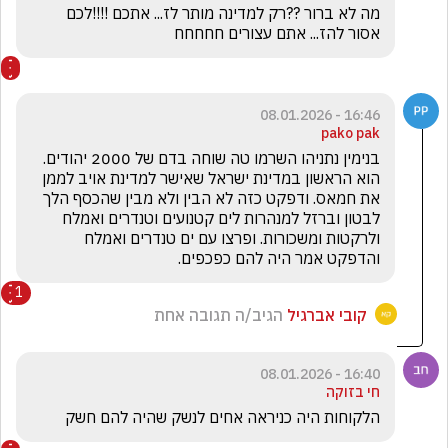
מה לא ברור ??רק למדינה מותר לז... אתכם !!!!לכם 
אסור להז... אתם עצורים חחחחח
16:46 - 08.01.2026
pako pak
בנימין נתניהו השרמו טה שוחה בדם של 2000 יהודים. 
הוא הראשון במדינת ישראל שאישר למדינת אויב לממן 
את חמאס. ודפקט כזה לא הבין ולא מבין שהכסף הלך 
לבטון וברזל למנהרות לים קטנועים וטנדרים ואמלח 
ולרקטות ומשכורות. ופרצו עם ים טנדרים ואמלח 
והדפקט אמר היה להם כפכפים.
1
קובי אברגיל
הגיב/ה תגובה אחת
16:40 - 08.01.2026
חי בזוקה
הלקוחות היה כניראה אחים לנשק שהיה להם חשק