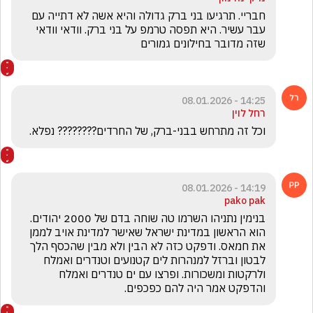
חבריי. תרגיעו בני ברק גדולה והיא אשה לא דתייה עם 
עבר עשיר. היא תפסה טרמפ על בני ברק. וודאי וודאי 
שזה מדובר בחילונים גמורים
14:25 - 08.01.2026
רחל לוין
וכל זה מתרחש בבני-ברק, של החרדים???????? נפלא.
14:19 - 08.01.2026
pako pak
בנימין נתניהו השרמו טה שוחה בדם של 2000 יהודים. 
הוא הראשון במדינת ישראל שאישר למדינת אויב לממן 
את חמאס. ודפקט כזה לא הבין ולא מבין שהכסף הלך 
לבטון וברזל למנהרות לים קטנועים וטנדרים ואמלח 
ולרקטות ומשכורות. ופרצו עם ים טנדרים ואמלח 
והדפקט אמר היה להם כפכפים.