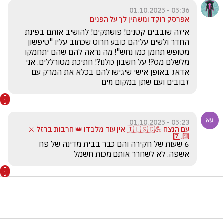
05:36 - 01.10.2025
אפרסק רוקד ומשתין לך על הפנים
איזה שובבים קטנים! פושתקים! להושיב אותם בפינת 
החדר ולשים עליהם כובע חרוט שכתוב עליו "טיפשון 
מטופש תחמן כמו נחש"! מה נראה להם שהם יתחמקו 
מלשלם מס?! על חשבון כולנו?! חתיכת מטורללים. אני 
אדאג באופן אישי שיגישו להם בכלא את המרק עם 
זבובים ועם שתן במקום מים
05:23 - 01.10.2025
עם הנצח 💪🇮🇱🇸🇨 אין עוד מלבדו 👑 חרבות ברזל ⚔️
🔟.7️⃣
6 שעות של חקירה והם כבר בבית מדינה של פח 
אשפה. לא לשחרר אותם מכות חשמל 