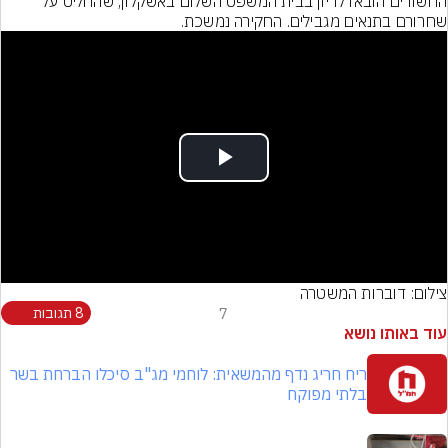
החשודים הובאו לדיון בבית המשפט השלום באשקלון, שהחליט על 
שחרורם בתנאים מגבילים. החקירה נמשכת.
Play
Video
צילום: דוברות המשטרה
7
8 תגובות
עוד באותו נושא
ריח חריג נדף מהמשאית: לוחמי מג"ב סיכלו הברחת בשר
בלתי מפוקח