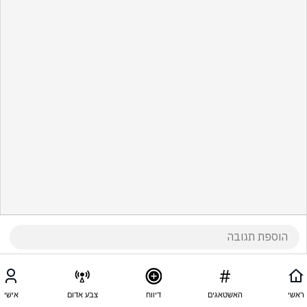
ראשי
האשטאגים
דיווח
צבע אדום
אישי