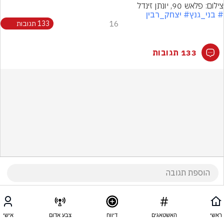
צילום: פלאש 90, יונתן זינדל
# בני_גנץ
# יצחק_רבין
16
133 תגובות
133 תגובות
ראשי
האשטאגים
דיווח
צבע אדום
אישי