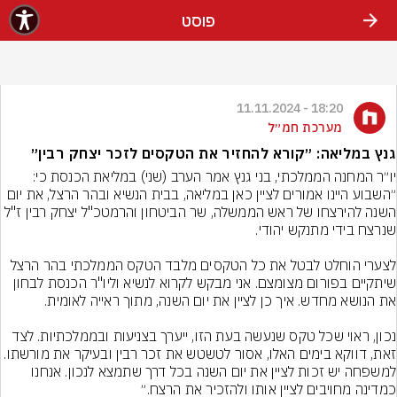
פוסט
18:20 - 11.11.2024
מערכת חמ״ל
גנץ במליאה: ״קורא להחזיר את הטקסים לזכר יצחק רבין״
יו״ר המחנה הממלכתי, בני גנץ אמר הערב (שני) במליאת הכנסת כי: 
״השבוע היינו אמורים לציין כאן במליאה, בבית הנשיא ובהר הרצל, את יום 
השנה להירצחו של ראש הממשלה, שר הביטחון והרמטכ"ל יצחק רבין ז"ל 
לצערי הוחלט לבטל את כל הטקסים מלבד הטקס הממלכתי בהר הרצל 
שיתקיים בפורום מצומצם. אני מבקש לקרוא לנשיא וליו"ר הכנסת לבחון 
נכון, ראוי שכל טקס שנעשה בעת הזו, ייערך בצניעות ובממלכתיות. לצד 
זאת, דווקא בימים האלו, אסור לטשטש את זכר רבין ובעיקר את מורשתו. 
למשפחה יש זכות לציין את יום השנה בכל דרך שתמצא לנכון. אנחנו 
כמדינה מחויבים לציין אותו ולהזכיר את הרצח.״