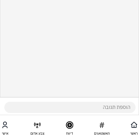
ראשי
האשטאגים
דיווח
צבע אדום
אישי