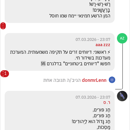
המן הרשע חמינאי יימח שמו חוסל 
23:07 - 07.03.2026
aaa zzz
⚡ ראשוני: דיווחים זרים על תקיפה משמעותית. המערכת 
חפשו "דיווחים ביטחוניים" בדלגרם 🆘 
1
donmrLenn
הגיב/ה תגובה אחת
23:07 - 07.03.2026
ר. ס