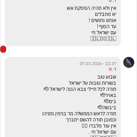
ר. ס
🇮🇱☝🏻🇮🇱
22:37 - 07.03.2026
ר. ס