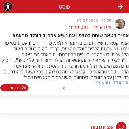
פוסט
22:35 - 07.03.2026
עידן קוולר - כתב מדיני
אמיר קטאר שוחח בטלפון עם נשיא ארה"ב דונלד טראמפ
אמיר קטאר, השייח' תמים בן חמד א-ת'אני, שוחח היום (ראשון) בטלפון 
עם נשיא ארצות הברית דונלד טראמפ, כך דיווחה סוכנות הידיעות 
הקטארית. בשיחה דנו השניים בהתפתחויות האחרונות באזור 
וב"התקפות האיראניות המתמשכות והבלתי מוצדקות על קטאר". בנוסף, 
נדונה גם האפשרות להרגעה והפחתת ההסלמה מול איראן. האמיר 
הדגיש בפני טראמפ כי "קטאר לא תהסס לנקוט בכל הצעדים הנדרשים 
כדי להגן על ריבונותה, ביטחונה והאינטרסים הלאומיים שלה".
# דונלד_טראמפ
6
26 תגובות
26 תגובות