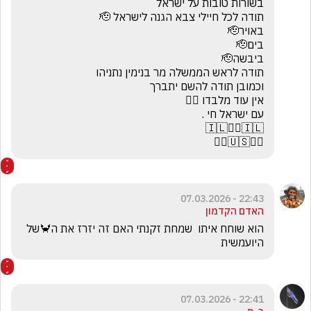
☝🏻🇺🇸☝🏻
22:43 - 07.03.2026
האדם הקדמון
הוא שוחח איתו  שמחת זקנתי האם זה יזרז את ה🦀של 
היועמשית
22:41 - 07.03.2026