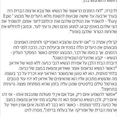
לדבריה, "לוח הזמנים הראשוני של הנשיא ושל צבא ארצות הברית היה 
בערך ארבעה עד שישה שבועות להשגת מלוא היעדים של מבצע 'Epic 
Fury' - להשמיד את הטילים שלהם ואת יכולתם לייצר אותם, להשמיד את 
הצי שלהם באופן קבוע, למנוע מהם נשק גרעיני לעד, וכמובן להחליש את 
קרוליין אמרה כי "אנו יודעים שהצבא האמריקני ולוחמינו האמיצים 
מבצעים את היעדים הללו במהירות וביעילות רבה, הרבה לפני לוח 
הזמנים. אך בסופו של דבר, המבצע יסתיים כאשר המפקד העליון - 
דוברת הבית הלבן על אמירת הנשיא לגבי כניעה ללא תנאי של איראן: 
"כאשר הנשיא טראמפ אומר שאיראן נמצאת במצב של כניעה 
בלתי־מותנית, הוא לא טוען שהמשטר האיראני יצא ויכריז על כך בעצמו. 
מה שהנשיא מתכוון אליו הוא שהאיומים של איראן לא יהיו עוד מגובים 
בארסנל טילים בליסטיים שמגן עליה בזמן שהיא מפתחת פצצה גרעינית 
"אפשר להשמיע איום ריק, אבל אם אין לי פעולות שמגבות אותו - אז זהו 
איום ריק. ולכן הנשיא טראמפ הוא זה שיקבע מתי איראן נמצאת במצב 
של כניעה בלתי־מותנית - כאשר היא כבר לא תהווה איום אמין וישיר על 