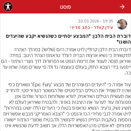
פוסט
19:35 - 10.03.2026
עידן קוולר - כתב מדיני
דוברת הבית הלבן: "המבצע יסתיים כשהנשיא יקבע שהיעדים
הושגו"
דוברת הבית הלבן קרוליין לויט אמרה היום (שלישי) במהלך הצהרה 
לתקשורת כי נשיא ארצות הברית דונלד טראמפ הצהיר היטב: במידה 
ואיראן תנסה לעצור את זרימת הנפט או הסחורות דרך מצרי הורמוז - הם 
ייפגעו בידי הצבא החזק בעולם בעוצמה גדולה פי עשרים ממה שחוו עד 
עוד אמרה כי "היעדים המוצהרים של מבצע 'Epic Fury' נשארים כפי 
שהיו: להשמיד את הטילים הבליסטיים של המשטר הטרוריסטי, להחריב 
את תעשיית הטילים האיראנית, לוודא ששלוחות הטרור שלהם אינן 
מסוגלות עוד לערער את היציבות באזור, ולהבטיח שאיראן לעולם לא 
לויט אמרה לגבי מחירי הגז והנפט כי "הצבא האמריקני מגבש אפשרויות 
נוספות בעקבות הנחיית הנשיא להמשיך ולהבטיח שמצרי הורמוז יישארו 
פתוחים. לא אפרט מהן האפשרויות הללו, אך חשוב לדעת שהנשיא אינו 