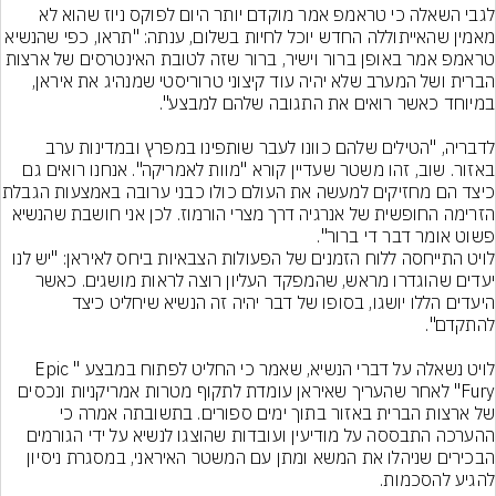
לגבי השאלה כי טראמפ אמר מוקדם יותר היום לפוקס ניוז שהוא לא 
מאמין שהאייתוללה החדש יוכל לחיות בשלום, ענתה: "תראו, כפי שהנשיא 
טראמפ אמר באופן ברור וישיר, ברור שזה לטובת האינטרסים של ארצות 
הברית ושל המערב שלא יהיה עוד קיצוני טרוריסטי שמנהיג את איראן, 
לדבריה, "הטילים שלהם כוונו לעבר שותפינו במפרץ ובמדינות ערב 
באזור. שוב, זהו משטר שעדיין קורא "מוות לאמריקה". אנחנו רואים גם 
כיצד הם מחזיקים למעשה את העול
הזרימה החופשית של אנרגיה דרך מצרי הורמוז. לכן אני חושבת שהנשיא 
לויט התייחסה ללוח הזמנים של הפעולות הצבאיות ביחס לאיראן: "יש לנו 
יעדים שהוגדרו מראש, שהמפקד העליון רוצה לראות מושגים. כאשר 
היעדים הללו יושגו, בסופו של דבר יהיה זה הנשיא שיחליט כיצד 
לויט נשאלה על דברי הנשיא, שאמר כי החליט לפתוח במבצע "Epic 
Fury" לאחר שהעריך שאיראן עומדת לתקוף מטרות אמריקניות ונכסים 
של ארצות הברית באזור בתוך ימים ספורים. בתשובתה אמרה כי 
ההערכה התבססה על מודיעין ועובדות שהוצגו לנשיא על ידי הגורמים 
הבכירים שניהלו את המשא ומתן עם המשטר האיראני, במסגרת ניסיון 