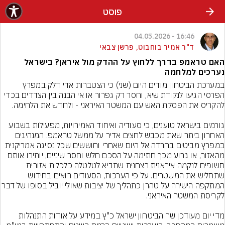
פוסט
16:46 - 04.05.2026
ד"ר אמיר בוחבוט, פרשן צבאי
האם טראמפ בדרך ללחוץ על ההדק מול איראן? בישראל
נערכים למלחמה
במערכת הביטחון מודים היום (שני) כי הצטברות אדי דלק במפרץ 
הפרסי הגיעו לנקודת שיא, וחסר רק גפרור או אי הבנה בין הצדדים בכדי 
גורמים בישראל טוענים, כי סעודיה ואיחוד האמירויות, מפעילות בשבוע 
האחרון ביתר שאת מכבש לחצים אדיר על ממשל טראמפ. המנהיגים 
במפרץ מביטים בחרדה אל היום שאחרי וחוששים שכל נסיגה אמריקנית 
מהאזור, או גרוע מכך חתימה על הסכם חלש וחסר שיניים, יותירו אותם 
חשופים לנקמה איראנית רצחנית שתביא לטלטלה כלכלית אזורית 
שתחליש את המשטרים. על פי הערכות, הסעודים רואים בחידוש 
המתקפה הישירה על טהרן כתהליך של יציבות שאולי יוביל ב
מדי יום מעודכן שר הביטחון ישראל כ"ץ במידע על אודות התנהלות 