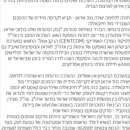
משמרות המהפכה, היערכות ושינויים ברמת השטח והתפתחויות במו"מ 
חזרה ללחימה ישירה מול איראן - תביא לקריסה מיידית של ההסכם 
גורם ביטחוני, הבהיר בשיחות סגורות, "בנק המטרות שלנו ברחבי איראן 
גדל ומתעדכן מדי יום. למרות הפסקת האש, הערכות המצב בין צה"ל 
לפיקוד המרכז האמריקני (CENTCOM) הן קבועות". החשש במערכת 
הביטחון הוא מאפקט של עימות בין ארה"ב לאיראן והמפרציות שיוביל גם 
לפעולות שרשרת שיתחילו בטהרן ויובילו להתקפה על ישראל. תרחישים 
שונים ותוכניות להגנה והתקפה הוצגו לדרג המדיני בזמן שבישראל יש 
במערכת הביטחון אין אשליות. ההערכה הרווחת היא שחזרה ללחימה 
ישירה מול איראן תביא לקריסה מיידית של ההסכם השברירי מול 
חיזבאללה. במצב כזה מזכ"ל חיזבאללה שייח' נעים קאסם לא יהסס 
לשגר מטחי רקטות לעומק ישראל כדי להוכיח נאמנות לציר ולגדוע את 
המו"מ בין ממשלת לבנון לממשלת ישראל בתיווך ארה"ב. צה"ל, מצידו, 
בתוך כך, המודיעין הישראלי והאמריקני מזהים סדקים עמוקים בצמרת 
האיראנית. הנשיא דונלד טראמפ מוביל אסטרטגיה של טבעת חנק. מצד 
אחד, הכנות צבאיות למתקפה שתגבה מחיר כבד כולל תשתיות לאומיו