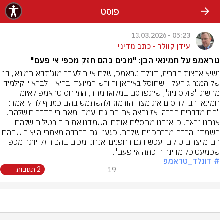
פוסט
05:23 - 13.03.2026
עידן קוולר - כתב מדיני
טראמפ על חמינאי הבן: "מכים בהם חזק מכפי אי פעם"
נשיא ארצות הברית, ד
של המנהיג העליון שחוסל באיראן והיורש המיועד. בריאיון לבראיין קילמיד 
מרשת "פוקס ניוז", שיתפרסם במלואו מחר, התייחס טראמפ לאיומי 
חמינאי הבן לחסום את מצרי הורמוז ולהשתמש בהם כמנוף לחץ ואמר: 
"הם מדברים הרבה, אז נראה אם הם גם יעמדו מאחורי הדברים שלהם. 
אנחנו נראה. כי אנחנו מחסלים אותם. השמדנו את רוב הטילים שלהם. 
השמדנו הרבה מהרחפנים שלהם. פגענו גם בהרבה מאתרי הייצור שבהם 
הם מייצרים טילים ועכשיו גם רחפנים. אנחנו מכים בהם חזק יותר מכפי 
שכמעט כל מדינה הוכתה אי פעם".
# דונלד_טראמפ
19
2 תגובות