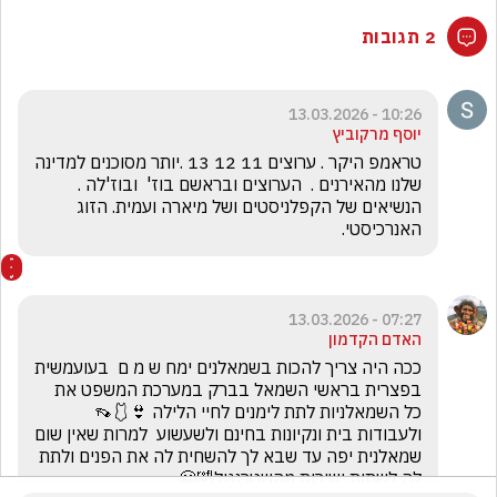
2 תגובות
10:26 - 13.03.2026
יוסף מרקוביץ
טראמפ היקר . ערוצים 11 12 13 .יותר מסוכנים למדינה 
שלנו מהאירנים .  הערוצים ובראשם בוז'  ובוז'לה .  
הנשיאים של הקפלניסטים ושל מיארה ועמית. הזוג  
האנרכיסטי. 
07:27 - 13.03.2026
האדם הקדמון
ככה היה צריך להכות בשמאלנים ימח ש מ ם  בעועמשית 
בפצרית בראשי השמאל בברק במערכת המשפט את 
כל השמאלניות לתת לימנים לחיי הלילה 👙🩱👡
ולעבודות בית ונקיונות בחינם ולשעשוע  למרות שאין שום 
שמאלנית יפה עד שבא לך להשחית לה את הפנים ולתת 
לה לשתות ישירות מהשטרנגול🤣😀