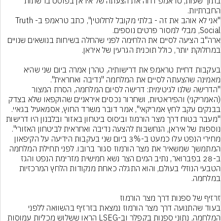
בתוך שעות, טראמפ דחה את הצעתה של איראן בפוסט ברשתות 
"אני לא אוהב את זה - בלתי מקובל לחלוטין", כתב טראמפ ב-Truth 
ארה"ב הציעה לסיים את הלחימה לפני שהחלה בשיחות בנושאים שנויים 
בעקבות דחיית טראמפ את דרישותיה, טהרן אמרה ביום שני שהיא 
"הדרישה שלנו לגיטימית: דרישה לסיום המלחמה, הסרת המצור 
(האמריקני) והפיראטיות, ושחרור נכסים איראניים שהוקפאו שלא בצדק 
"מעבר בטוח דרך מצר הורמוז וביסוס ביטחון באזור ובלבנון היו דרישות 
מחירי הנפט עלו כמעט ב-3% ביום שני בעקבות הידיעה על הקיפאון 
המתמשך שמשאיר את מצר הורמוז סגור ברובו. לפני תחילת המלחמה 
ב-28 בפברואר, נתיב המים הצר נשא חמישית מזרימת הנפט והגז 
הטבעי הנוזלי בעולם, והוא התגלה כאחת מנקודות הלחץ המרכזיות 
בעוד שהתנועה דרך מצר הורמוז נמצאת בזרזיף בהשוואה ללפני 
המלחמה, נתוני ספנות בקפלר וב-LSEG הראו ששלוש מכליות עמוסות 