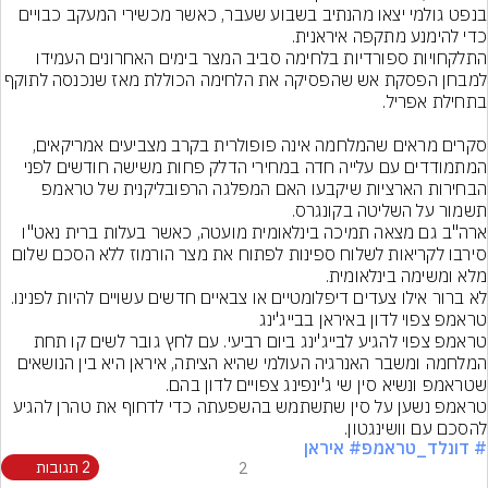
בנפט גולמי יצאו מהנתיב בשבוע שעבר, כאשר מכשירי המעקב כבויים 
התלקחויות ספורדיות בלחימה סביב המצר בימים האחרונים העמידו 
למבחן הפסקת אש שהפסיקה את הלחימה הכוללת מאז שנכנסה ל
סקרים מראים שהמלחמה אינה פופולרית בקרב מצביעים אמריקאים, 
המתמודדים עם עלייה חדה במחירי הדלק פחות משישה חודשים לפני 
הבחירות הארציות שיקבעו האם המפלגה הרפובליקנית של טראמפ 
ארה"ב גם מצאה תמיכה בינלאומית מועטה, כאשר בעלות ברית נאט"ו 
סירבו לקריאות לשלוח ספינות לפתוח את מצר הורמוז ללא הסכם שלום 
לא ברור אילו צעדים דיפלומטיים או צבאיים חדשים עשויים להיות לפנינו.
טראמפ צפוי להגיע לבייג'ינג ביום רביעי. עם לחץ גובר לשים קו תחת 
המלחמה ומשבר האנרגיה העולמי שהיא הציתה, איראן היא בין הנושאים 
טראמפ נשען על סין שתשתמש בהשפעתה כדי לדחוף את טהרן להגיע 
להסכם עם וושינגטון.
# דונלד_טראמפ
# איראן
2
2 תגובות