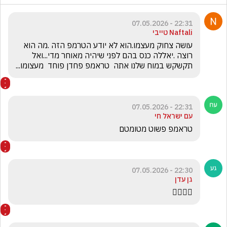
22:31 - 07.05.2026
Naftali טייבי
עושה צחוק מעצמו.הוא לא יודע הטרמפ הזה .מה הוא 
רוצה .יאללה כנס בהם לפני שיהיה מאוחר מדי...ואל 
תקשקש במוח שלנו אתה  טראמפ פחדן פוחד  מעצומו...
22:31 - 07.05.2026
עם ישראל חי
טראמפ פשוט מטומטם 
22:30 - 07.05.2026
גן עדן
😵‍💫😵‍💫