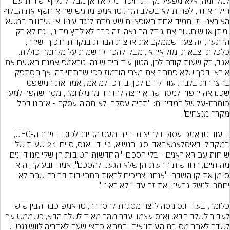
למלחמה, אלא מפעיל נקודת חיכוך מול איראן מבלי לתקוף ישירות עם 
חיל האוויר, לפחות לא בשלב הזה. טראמפ מרגיש שהוא חשף את הבלוף 
האיראני, וזו תמיד אחת האופציות שעומדת לנגד עיניו: או שירוויח במשא 
ומתן או שיחשוף את גודל ההונאה. זה כבר לא לחץ מדיני, וגם לא רק 
הרתעה, זה צעד שממקם את ארצות הברית בנקודת חיכוך ישירה, 
אגב, רק שעות קודם לכן, הטון עוד היה שונה. טראמפ אמנם האשים את 
איראן בכך שלא פתחה את מצרי הורמוז כפי שהתחייבה, אך הסתפק 
בהצהרות בלבד. עוד קודם לכן, בדרכו למיאמי, אמר את המשפט 
שכנראה יהפוך למסר שהוא ירצה להדהד מהמלחמה, מסר שהפך למעין 
כותרת-על של המדיניות: "תהיה עסקה, לא תהיה עסקה - אנחנו בכל 
ובעוד טראמפ עסוק בלחיצות ידיים מעט הזויות לכוכבי זירת ה-UFC, 
במקביל, באיסלאמאבאד, סגן הנשיא, ג'יי די ואנס, סיים 21 שעות של 
שיחות עם האיראנים - בלי הסכם. "החדשות הטובות הן שקיימנו דיונים 
מהותיים, החדשות הרעות הן שלא הגענו להסכם", אמר. ובעיקר, הוא 
סימן את קו השבר: "אנחנו צריכים לראות התחייבות ברורה שהם לא 
כלומר, בעוד ונס ניסה לייצר מסגרת להסדרה, טראמפ כבר הבין שיש 
לעבור לשלב הבא. ואנס עצמו, עבר מהר מאוד לשלב הבא, כשממש עף 