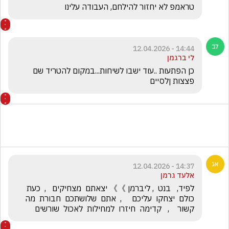
טראמפ לא יחזור להילחם, העבודה עלינו
14:44 - 12.04.2026
לי ברגמן
כן הפתעות ..עוד ישבו לשיחות...במקום להטריד שם 
פצצות ןלסיים 
14:37 - 12.04.2026
אלעד גרמן
לפיד,   בנט  , ליברמן 》》 יצאתם  מצחיקים   ,  כעת  
כולם  יצחקו  עליכם     ,  אתם  שלושתכם  חבורת  מה 
קשור    ,   קדימה  חיזרו  למחילות  לאכול  שורשים 