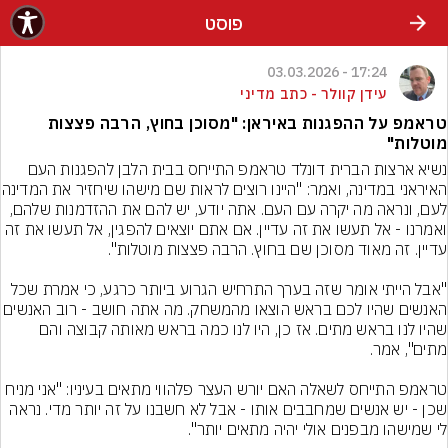
פוסט
17:24 - 03.03.2026
עידן קוולר - כתב מדיני
טראמפ על ההפגנות באיראן: "מסוכן בחוץ, הרבה פצצות
מוטלות"
נשיא ארצות הברית דונלד טראמפ התייחס בבית הלבן להפגנות העם 
האיראני במדינה, ואמר: "היינו 
לעם, ונראה מה יקרה עם העם. אתה יודע, יש להם את ההזדמנות שלהם, 
ואמרנו - אל תעשו את זה עדיין. אם אתם יוצאים להפגין, אל תעשו את זה 
"אבל הייתי אומר שזה בערך התרחיש הגרוע ביותר כרגע, כי אמרת שכל 
האנשים שהיו לכם בראש הוצאו מהמשחק. מה אתה חושב
שהיו לנו בראש מתים. אז כן, היו לנו כמה בראש מאותה קבוצה והם 
טראמפ התייחס לשאלה האם יורש העצר פלהווי מתאים בעיניו: "אני מניח 
שכן - יש אנשים שמחבבים אותו - אבל לא חשבנו על זה יותר מדי. נראה 