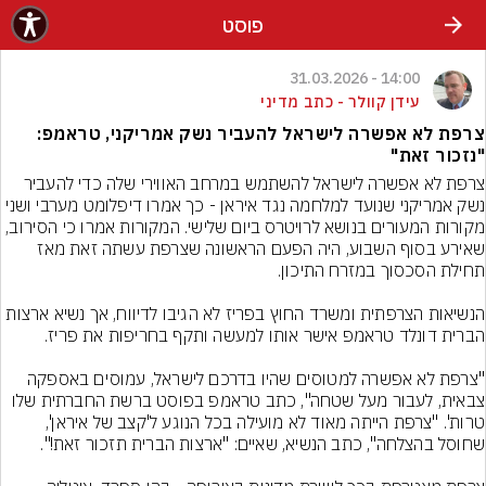
פוסט
14:00 - 31.03.2026
עידן קוולר - כתב מדיני
צרפת לא אפשרה לישראל להעביר נשק אמריקני, טראמפ:
"נזכור זאת"
צרפת לא אפשרה לישראל להשתמש במרחב האווירי שלה כדי להעביר 
נשק אמריקני שנועד למלחמה נגד איראן - כך אמרו דיפלומט מערבי ושני 
מקורות המעורים בנושא לרויטרס ביום שלישי. המקורות אמרו כי הסירוב, 
שאירע בסוף השבוע, היה הפעם הראשונה שצרפת עשתה זאת מאז 
הנשיאות הצרפתית ומשרד החוץ בפריז לא הגיבו לדיווח, אך נשיא ארצות 
"צרפת לא אפשרה למטוסים שהיו בדרכם לישראל, עמוסים באספקה 
צבאית, לעבור מעל שטחה", כתב טראמפ בפוסט ברשת החברתית שלו 
טרות'. "צרפת הייתה מאוד לא מועילה בכל הנוגע ל'קצב של איראן', 