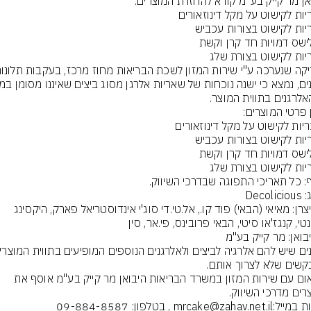
שם יצרן: מאיאי (הבאי) פוד קו., אל.טי.די סוג'י אינדוסטריאל פארק, היקסינג 
בתיאום עם שירות המזון במשרד הבריאות היבואן מר קייק בע"מ אוסף את 
mrcake@zahav.n , בטלפון: 09-884-8587