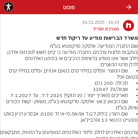
פוסט
16:33 - 16.11.2025
מערכת חמ״ל
משרד הבריאות מודיע על ריקול חדש
בעקבות תלונות צרכנים, החברה מודיעה כי קיים חשש לנוכחות אלרגן 
•	שם המוצר: וופלים במילוי קרם בטעם אגוזים, ופלים במילוי קרם 
•	שם היבואן יבואן- אלסקה פרקמטיא בע"מ, משווק- קשת גיבורים 
•	שם היצרן: בולוק ל.ט.ד אמ.אמ.סי-אי.זד 0100, אבסרון רגיון באקו 
צרכנים האלרגיים לחל