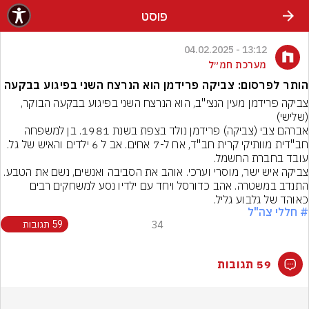
פוסט
13:12 - 04.02.2025
מערכת חמ״ל
הותר לפרסום: צביקה פרידמן הוא הנרצח השני בפיגוע בבקעה
צביקה פרידמן מעין הנצי"ב, הוא הנרצח השני בפיגוע בבקעה הבוקר, 
(שלישי)
אברהם צבי (צביקה) פרידמן נולד בצפת בשנת 1981. בן למשפחה 
חב"דית מוותיקי קרית חב"ד, אח ל-7 אחים. אב ל 6 ילדים והאיש של גל. 
עובד בחברת החשמל.
צביקה איש ישר, מוסרי וערכי. אוהב את הסביבה ואנשים, נשם את הטבע. 
התנדב במשטרה. אהב כדורסל ויחד עם ילדיו נסע למשחקים רבים 
כאוהד של גלבוע גליל.
# חללי צה"ל
34
59 תגובות
59 תגובות