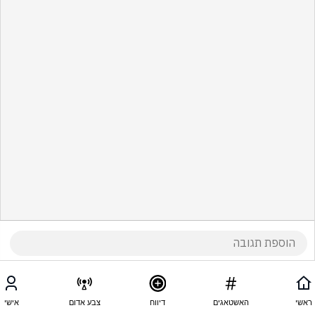
ראשי
האשטאגים
דיווח
צבע אדום
אישי