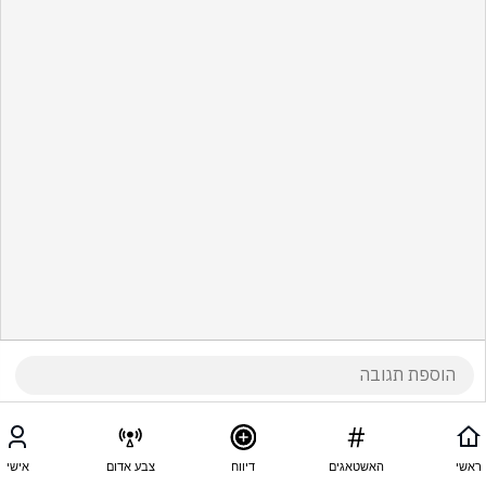
ראשי
האשטאגים
דיווח
צבע אדום
אישי