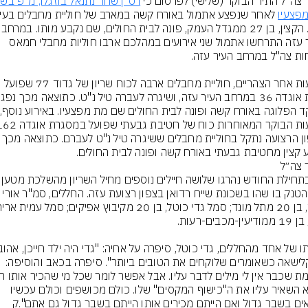
 צה"ל התיר הבוקר (שלישי) לפרסום כי 
פצעיו
עזה. הקצין, בן 27 ממגדל הע
העיר עזה התרחשו אתמול שני אירועים במהלכם ארבו חוליות מחבלי חמאס 
בשעות אחר הצהריים, חוליית מחבלים ארבה לכוח שריון של גדוד 77 שפועל 
בצפון הרצועה נתקל בחוליית מחבלים ששיגרה טיל נ"ט
 קצין מחטיבת גבעתי באורח קשה ופונה לבית החולים.
 צה״ל
תוך הטנק בו שהו בשכונת שייח רדואן בצפון רצועת עזה. החללי
לא קלישאה כשאומרים שלוקחים את הטובים ביותר". סיפרה בכאב והוסיפה: 
שהוא השאיר עליו את ה"כישוף המקסים" שלו. כולם מכושפים וכולם עכשיו 
נמצאים בשבר גדול ואם הייתם מכירים אותו הייתם בשבר גדול גם אתם".ק 