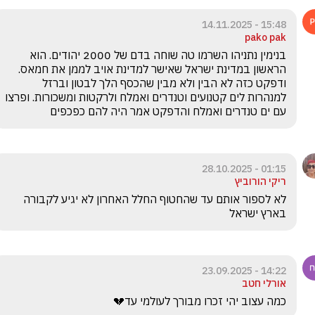
15:48 - 14.11.2025
pako pak
בנימין נתניהו השרמו טה שוחה בדם של 2000 יהודים. הוא 
הראשון במדינת ישראל שאישר למדינת אויב לממן את חמאס. 
ודפקט כזה לא הבין ולא מבין שהכסף הלך לבטון וברזל 
למנהרות לים קטנועים וטנדרים ואמלח ולרקטות ומשכורות. ופרצו 
עם ים טנדרים ואמלח והדפקט אמר היה להם כפכפים
01:15 - 28.10.2025
ריקי הורוביץ
לא לספור אותם עד שהחטוף החלל האחרון לא יגיע לקבורה 
בארץ ישראל
14:22 - 23.09.2025
אורלי חטב
כמה עצוב יהי זכרו מבורך לעולמי עד💔