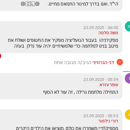
הי"ד. ואנו בדרך למיגור החמאס מחיינו.       😢🇮🇱😢
06:00 - 23.09.2025
משה סלמה
מפקירניהו  בעבור הגועליציה מפקיר את החטופים ושולח את 
מיטב בנינו למלחמה כדי שלמשיחיים יהיה עוד נדלן  בעזה  
דני הגרוזיני
הגיב/ה תגובה אחת
05:59 - 23.09.2025
עופר עזרא
התחילה מלחמת גרילה , זה עוד לא הסוף 
05:53 - 23.09.2025
רורי גילמור
מספיק!!דיי,תשחררו את כולם ,תוציאו את הילדים היקרים 