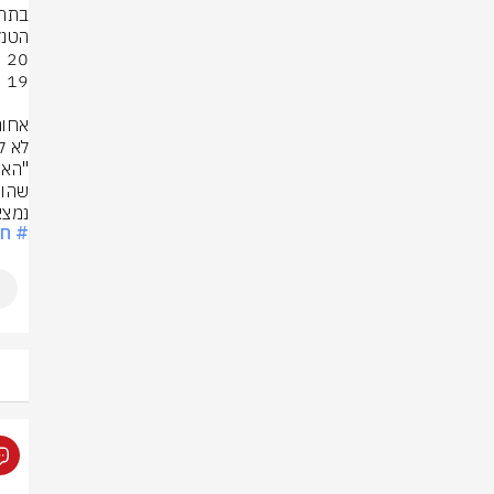
נמצא
# חר