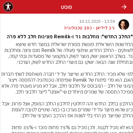
פוסט
13:58 - 10.11.2025
ניב ליליאן - כתב טכנולוגיה
"החלב החדש": מחלבות גד ו-Remilk מציגות חלב ללא פרה
החדשנות הישראלית פוגשת מסורת ישראלית במוצר חדש שיוצא 
לשווקים - החלב החדש, שיתוף פעולה של Remilk מנס ציונה ומחלבות 
גד. בשלב הראשון יושק מוצר לשוק המקצועי של מסעדות ובתי קפה, 
למי שלא מכיר: החלב החדש, שייוצר על ידי חברה משותפת לשתי ח
האם, הוא פרי פיתוח של Remilk שפיתחה טכנולוגיה להתססה וייצור 
המוני של חלב - המבוסס על חלבוני חלב, אבל לא מגיע מעטיני פרה אלא 
החלבון בחלב החדש זהה לחלוטין לחלבון החלב המופק אצל פרות, אבל 
כיון שהוא מיוצר על ידי שמרים נערכו בו כמה שינויים לטובה לעומת 
הוא לא מכיל לקטוז, ולכן מכיל גם 75% פחות סוכר ו-35% פחות 