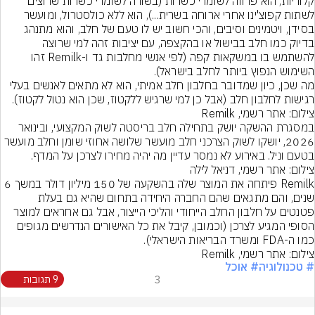
קלוריות, הוא פרווה לשומרי כשרות (בשורה לשומרי כשרות שרוצים 
לשתות קפוצ'ינו אחרי ארוחה בשרית...), הוא ללא כולסטרול, ומועשר 
בסידן, ויטמינים וסיבים, והכי חשוב יש לו טעם של חלב, והוא מתנהג 
בדיוק כמו חלב בבישול או בהקצפה, עם יציבות זהה למי שרוצה 
להשתמש בו במשקאות קפה (לפי אנשי מחלבות גד ו-Remilk זהו 
מה שכן, כיון שמדובר בחלבון חלב אמיתי, הוא לא מתאים לאנשים בעלי 
רגישות לחלבון חלב (אבל כן למי שרגיש ללקטוז, שכן הוא נטול לקטוז).
צילום: אתר רשמי, Remilk
במסגרת ההשקה יושק בתחילה חלב בריסטה לשוק המקצועי, ובינואר 
2026, יושקו לשוק הצרכני חלב מועשר שלושה אחוזי שומן וחלב מועשר 
בטעם וניל. באירוע לא נמסר עדיין מה יהיה מחירו לצרכן על המדף.

צילום: אתר רשמי, דניאל לילה
Remilk פיתחה את המוצר שלה בהשקעה של 150 מיליון דולר במשך 6 
שנים, והם מתגאים שהם החברה היחידה בתחום שהיא גם בעלת 
פטנטים על חלבון החלב הייחודי והליכי הייצור, אבל גם אחראים למוצר 
הסופי המגיע לצרכן (וכמובן, קיבל את כל האישורים הנדרשים מגופים 
כמו ה-FDA ומשרד הבריאות הישראלי).
צילום: אתר רשמי, Remilk
# טכנולוגיה
# אוכל
3
9 תגובות