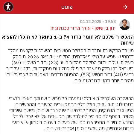
פוסט
19:53 - 04.12.2025
ינון בן שושן - עורך מדור טכנולוגיה
המכשיר שלכם לא תומך בדור 4? ב-1 בינואר לא תוכלו להוציא
שיחות
משרד התקשורת וחברות הסלולר ממשיכים בהיערכות לקראת מהלך 
דרמטי שישפיע על מיליוני אזרחים: החל מ-1 בינואר 2026 תופסק 
פעילותן של רשתות הסלולר מהדור השני (2G) והדור השלישי (3G) 
בישראל. זהו חלק ממעבר מקיף לטכנולוגיות מתקדמות, בדגש על דור 
רביעי (4G) ודור חמישי (5G), המפנות תדרים ומאפשרות קצבי גלישה 
ההשלכה העיקרית היא בלתי נמנעת: כל מכשיר שתומך באופן בלעדי 
בטכנולוגיות הישנות, כולל חלק מהמכשירים הכשרים והמכשירים 
הפשוטים הוותיקים, יהפוך לבלתי שמיש לצורך שיחות, גלישה ושירותי 
סלולר. בנוסף לחוסר היכולת לתקשר, מכשירים אלו לא יוכלו לקבל 
התרעות חירום מתפרצות כפי שמופעלות בעתות ביטחון או אירועי 