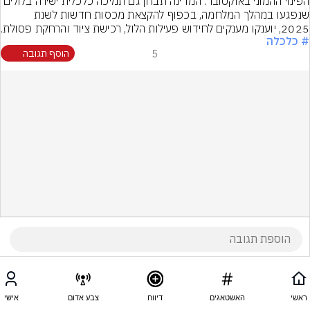
הפינוי ההמוני באוקטובר. המדינה תבחן גם תמיכה כלכלית ישירה בלולים 
שנפגעו במהלך המלחמה, בכפוף להקצאת מכסות חדשות לשנת 
2025, יוענקו מענקים לחידוש פעילות הלול, רכישת ציוד והרחקת פסולת.
# כלכלה
5
הוסף תגובה
ראשי
האשטאגים
דיווח
צבע אדום
אישי