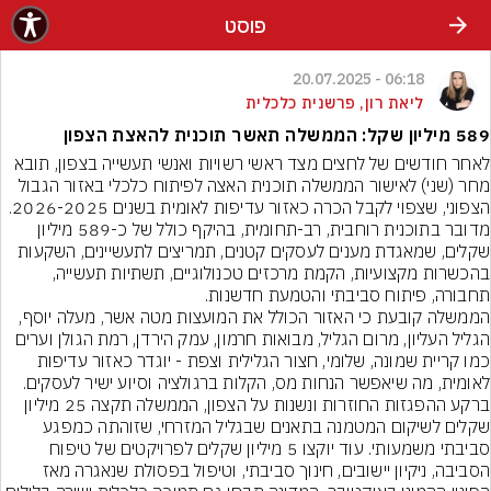
פוסט
06:18 - 20.07.2025
ליאת רון, פרשנית כלכלית
589 מיליון שקל: הממשלה תאשר תוכנית להאצת הצפון
לאחר חודשים של לחצים מצד ראשי רשויות ואנשי תעשייה בצפון, תובא 
מחר (שני) לאישור הממשלה תוכנית האצה לפיתוח כלכלי באזור הגבול 
הצפוני, שצפוי לקבל הכרה כאזור עדיפות לאומית בשנים 2026-2025.
מדובר בתוכנית רוחבית, רב-תחומית, בהיקף כולל של כ-589 מיליון 
שקלים, שמאגדת מענים לעסקים קטנים, תמריצים לתעשיינים, השקעות 
בהכשרות מקצועיות, הקמת מרכזים טכנולוגיים, תשתיות תעשייה, 
תחבורה, פיתוח סביבתי והטמעת חדשנות.
הממשלה קובעת כי האזור הכולל את המועצות מטה אשר, מעלה יוסף, 
הגליל העליון, מרום הגליל, מבואות חרמון, עמק הירדן, רמת הגולן וערים 
כמו קריית שמונה, שלומי, חצור הגלילית וצפת - יוגדר כאזור עדיפות 
לאומית, מה שיאפשר הנחות מס, הקלות ברגולציה וסיוע ישיר לעסקים.
ברקע ההפגזות החוזרות ונשנות על הצפון, הממשלה תקצה 25 מיליון 
שקלים לשיקום המטמנה בתאנים שבגליל המזרחי, שזוהתה כמפגע 
סביבתי משמעותי. עוד יוקצו 5 מיליון שקלים לפרויקטים של טיפוח 
הסביבה, ניקיון יישובים, חינוך סביבתי, וטיפול בפסולת שנאגרה מאז 