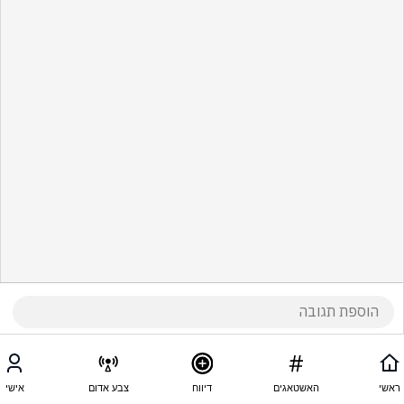
ראשי
האשטאגים
דיווח
צבע אדום
אישי