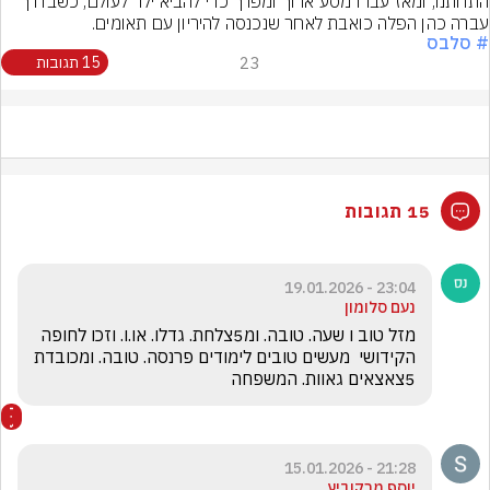
התחתנו, ומאז עברו מסע ארוך ומפרך כדי להביא ילד לעולם, כשבדרך 
עברה כהן הפלה כואבת לאחר שנכנסה להיריון עם תאומים.
# סלבס
23
15 תגובות
15 תגובות
23:04 - 19.01.2026
נעם סלומון
מזל טוב ו שעה. טובה. ומ5צלחת. גדלו. או.ו. וזכו לחופה 
הקידושי  מעשים טובים לימודים פרנסה. טובה. ומכובדת 
5צאצאים גאוות. המשפחה
21:28 - 15.01.2026
יוסף מרקוביץ