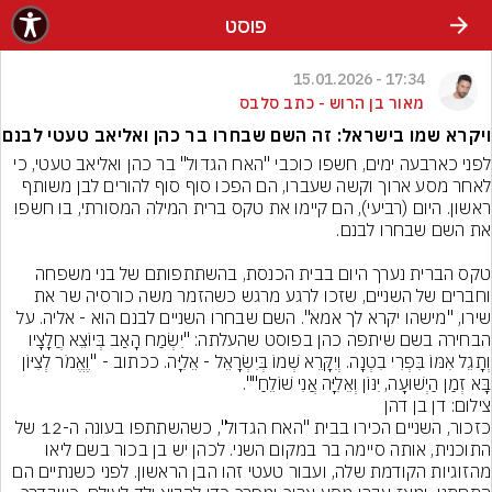
פוסט
17:34 - 15.01.2026
מאור בן הרוש - כתב סלבס
ויקרא שמו בישראל: זה השם שבחרו בר כהן ואליאב טעטי לבנם
לפני כארבעה ימים, חשפו כוכבי "האח הגדול" בר כהן ואליאב טעטי, כי 
לאחר מסע ארוך וקשה שעברו, הם הפכו סוף סוף להורים לבן משותף 
ראשון. היום (רביעי), הם קיימו את טקס ברית המילה המסורתי, בו חשפו 
טקס הברית נערך היום בבית הכנסת, בהשתתפותם של בני משפחה 
וחברים של השניים, שזכו לרגע מרגש כשהזמר משה כורסיה שר את 
שירו, "מישהו יקרא לך אמא". השם שבחרו השניים לבנם הוא - אליה. על 
הבחירה בשם שיתפה כהן בפוסט שהעלתה: "יִשְׂמַח הָאַב בְּיוֹצֵא חֲלָצָיו 
וְתָגֵל אִמּוֹ בִּפְרִי בִטְנָה. וְיִקָּרֵא שְׁמוֹ בְּיִשְׂרָאֵל - אֵלִיָּה. ככתוב - "וֶאֱמֹר לְצִיּוֹן 
בָּא זְמַן הַיְשׁוּעָה, יִנּוֹן וְאֵלִיָּה אֲנִי שׁוֹלֵחַ"".
צילום: דן בן דהן
כזכור, השניים הכירו בבית "האח הגדול", כשהשתתפו בעונה ה-12 של 
התוכנית, אותה סיימה בר במקום השני. לכהן יש בן בכור בשם ליאו 
מהזוגיות הקודמת שלה, ועבור טעטי זהו הבן הראשון. לפני כשנתיים הם 