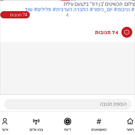
צילום: תכשיטים 'בן דוד' ביקנעם עילית
# גניבות
# יום_כיפור
# החברה הערבית
# פלילים
# שוד
4
74 תגובות
74 תגובות
ראשי
האשטאגים
דיווח
צבע אדום
אישי