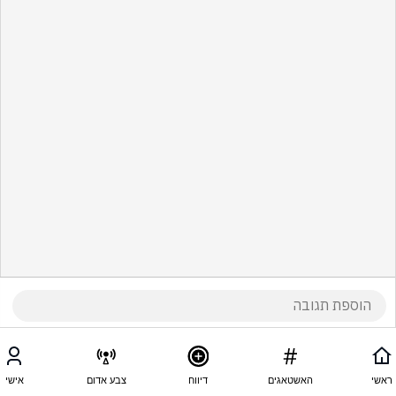
ראשי
האשטאגים
דיווח
צבע אדום
אישי