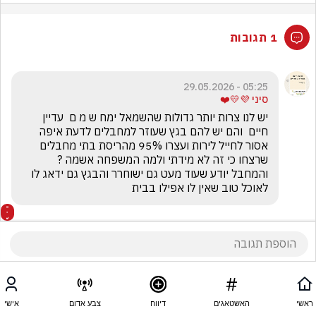
1 תגובות
05:25 - 29.05.2026
סיני 💜💛❤️
יש לנו צרות יותר גדולות שהשמאל ימח ש מ ם  עדיין 
חיים  והם יש להם בגץ שעוזר למחבלים לדעת איפה 
אסור לחייל לירות ועצרו 95% מהריסת בתי מחבלים 
שרצחו כי זה לא מידתי ולמה המשפחה אשמה ?
והמחבל יודע שעוד מעט גם ישוחרר והבגץ גם ידאג לו 
לאוכל טוב שאין לו אפילו בבית
ראשי
האשטאגים
דיווח
צבע אדום
אישי