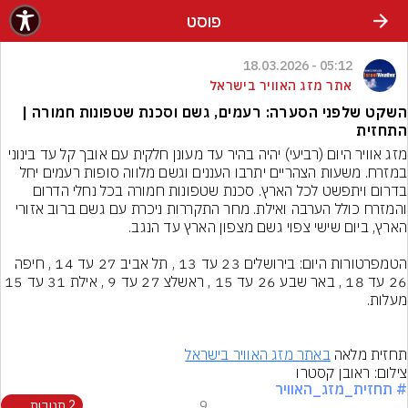
פוסט
05:12 - 18.03.2026
אתר מזג האוויר בישראל
השקט שלפני הסערה: רעמים, גשם וסכנת שטפונות חמורה |
התחזית
מזג אוויר היום (רביעי) יהיה בהיר עד מעונן חלקית עם אובך קל עד בינוני 
במזרח. משעות הצהריים יתרבו העננים וגשם מלווה סופות רעמים יחל 
בדרום ויתפשט לכל הארץ. סכנת שטפונות חמורה בכל נחלי הדרום 
והמזרח כולל הערבה ואילת. מחר התקררות ניכרת עם גשם ברוב אזורי 
הטמפרטורות היום: בירושלים 23 עד 13 , תל אביב 27 עד 14 , חיפה 
26 עד 18 , באר שבע 26 עד 15 , ראשלצ 27 עד 9 , אילת 31 עד 15 
תחזית מלאה 
באתר מזג האוויר בישראל
צילום: ראובן קסטרו
# תחזית_מזג_האוויר
9
2 תגובות