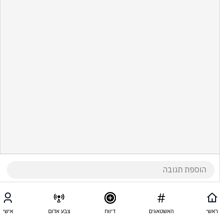
ראשי
האשטאגים
דיווח
צבע אדום
אישי