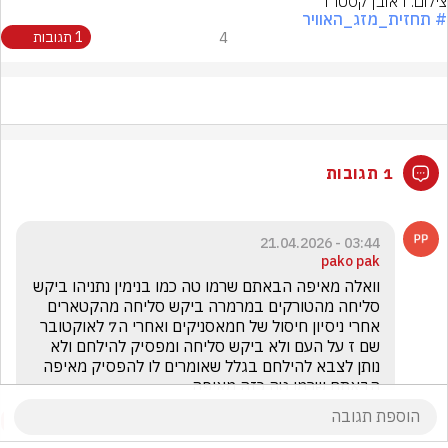
צילום: ראובן קסטרו
# תחזית_מזג_האוויר
4
1 תגובות
1 תגובות
03:44 - 21.04.2026
pako pak
וואלה מאיפה הבאתם שרמו טה כמו בנימין נתניהו ביקש 
סליחה מהטורקים במרמרה ביקש סליחה מהקטארים 
אחרי ניסיון חיסול של חמאסניקים ואחרי ה7 לאוקטובר 
שם ז על העם ולא ביקש סליחה ומפסיק להילחם ולא 
נותן לצבא להילחם בגלל שאומרים לו להפסיק מאיפה 
הבאתם שרמו טה כזה מאיפה