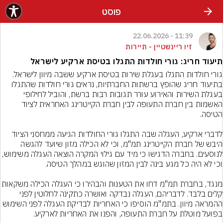
פוסט
11:39 - 22.06.2026
זיו ריינשטיין - תיירות
תיעוד חריג: גורי חולדות התגלו בטיסת ארקיע לישראל
גורי חולדות התגלו בעגלת שירות בטיסת ארקיע ששבה מיוון לישראל. 
בתיעוד חריג שהופץ ברשתות החברתיות, נראים גורי חולדות שהתגלו 
בעגלת השירות והאירוע עורר תגובות רבות ברשת, והוביל לחילופי 
האשמות בין חברת התעופה לבין חברת הקייטרינג האחראית לציוד 
לדברי ארקיע, העגלה שבה התגלו גורי החולדות הגיעה ממחסני הציוד 
היבש של חברת הקייטרינג תמ"מ, וכי לא הכילה מזון שיועד להגשה 
לנוסעים. בחברה הדגישו כי מיד עם גילוי המקרה הוצאה העגלה משימוש, 
מנגד, בחברת תמ"מ דחו את הטענות והבהירו כי הע
קלים בלבד. לדבריהם, העגלה נבדקה ואושרה כתקינה לחלוטין לפני 
ההמראה מיוון. בתמ"מ הוסיפו כי האחריות לבדיקת העגלה לפני השימוש 