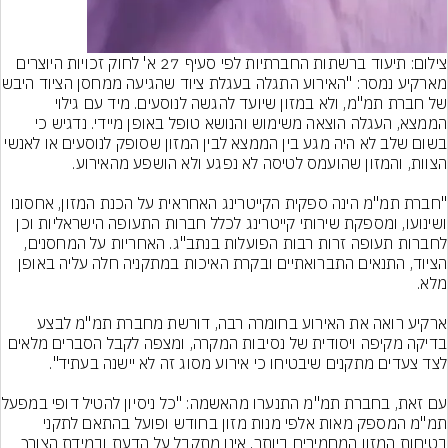
צילום: תיעוד ברשתות החברתיות לפי סעיף 27 א' לחוק זכויות היוצרים
מארקיע נמסר: "האירוע התגלה 
של חברת תמ"מ, ולא במזון שיועד להגשה לנוסעים. מיד עם גילוי 
הממצא, העגלה הוצאה משימוש והנושא טופל באופן מיידי. נדגיש כי 
בשום שלב לא היה מגע בין הממצא לבין המזון שסופק לנוסעים או לאנשי 
"חברת תמ"מ הינה ספקית הקייטרינג האחראית על הכנת המזון, אחסונו 
ושינועו, ומספקת שירותי קייטרינג לכלל חברות התעופה הישראליות וכן 
לחברות תעופה זרות רבות הפועלות בנתב"ג. האחריות על המחסנים, 
הציוד, התנאים התברואתיים ובקרת האיכות במתקניה חלה עליה באופן 
ארקיע רואה את האירוע בחומרה רבה, דורשת מחברת תמ"מ לבצע 
בדיקה מקיפה ויסודית של נסיבות המקרה, ומצפה לקבל הסברים מלאים 
עם זאת, בחברת תמ"מ התנערו מ
תמ"מ המספק מאות אלפי מנות מזון בחודש ופועל בהתאם לתקני 
בטיחות המזון המחמירים ביותר, אינו מתקבל על הדעת ובמידת הצורך 