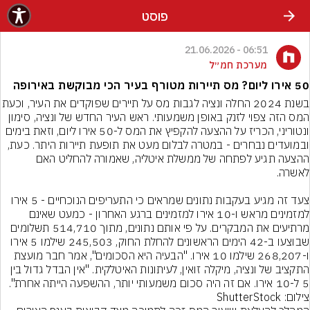
פוסט
06:51 - 21.06.2026
מערכת חמ״ל
50 אירו ליום? מס תיירות מטורף בעיר הכי מבוקשת באירופה
בשנת 2024 החלה ונציה לגבות מס על תיירים שפ
המס הזה צפוי לזנק באופן משמעותי. ראש העיר החדש של ונציה, סימון 
ונטוריני, הכריז על ההצעה להקפיץ את המס ל-50 אירו ליום, וזאת בימים 
ובמועדים נבחרים - במטרה לבלום מעט את תופעת תיירות היתר. כעת, 
ההצעה תגיע לפתחה של ממשלת איטליה, שאמורה להחליט האם 
צעד זה מגיע בעקבות נתונים שמראים כי התעריפים הנוכחיים - 5 אירו 
למזמינים מראש ו-10 אירו למזמינים ברגע האחרון - כמעט שאינם 
מרתיעים את המבקרים. על פי אותם נתונים, מתוך 514,710 תשלומים 
שבוצעו ב-42 הימים הראשונים להחלת החוק, 245,503 שילמו 5 אירו 
ו-268,207 שילמו 10 אירו. "הבעיה היא הסכומים", אמר חבר מועצת 
התקציב של ונציה, מיקלה זואין, לעיתונות האיטלקית. "אין הבדל גדול בין 
5 ל-10 אירו. אם זה היה סכום משמעותי יותר, ההשפעה הייתה אחרת".
צילום: ShutterStock