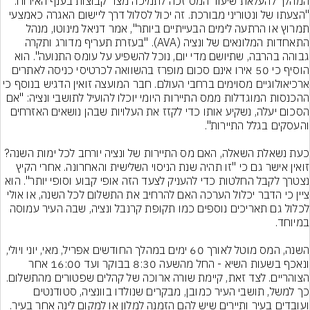
המהלך להעלאת שיעור המס זכה לתמיכה מצד קבוצות בענף האירוח. 
"הצעתו של ונטוריני מבורכת. זה יכול לסלול דרך ליישום האגרה כאמצעי 
תמרוץ או הרתעה לימים הבעייתיים ביותר", אמר דניאל מינוטו, מנהל 
התאחדות המלונאים של ונציה (AVA). "בעזרת תעריף מדורג ותקרה 
גבוהה בהרבה, שתיושם מדי יום, נוכל להשפיע על עומס התנועה". הוא 
הוסיף כי 50 אירו אינם סכום מופרז בהשוואה לכרטיסי כניסה לאתרים 
ארכיאולוגיים מסוימים ברחבי העולם. חבר המועצה זואין הדגיש בנוסף 
ההכנסות המוגדלות ממס התיירות היומי יוכלו להועיל לתושבי ונציה: "אם 
הסכום יעלה, נשקיע אותו כדי לקזז את העלויות שבהן נושאים האזרחים 
כעת נשאלת השאלה, האם מס התיירות של ונציה יורחב לכל ימות השנה? 
זואין אישר גם כי "זו תהיה שנת הניסוי השלישית והאחרונה. אחרי הקיץ 
נצטרך לקבל החלטות כדי להעניק לצעד הזה אופי קבוע וסופי יותר". הוא 
ציין כי הדבר יכלול הערכה האם להרחיב את התשלום לכל השנה, או אולי 
לכלול גם תאריכים נוספים כמו תקופת קרנבל ונציה, שבה העיר עמוסה 
השנה, המס מוטל לאורך 60 ימים במהלך החודשים אפריל, מאי, יוני ויולי, 
ונאכף בשעות השיא - החל מהשעה 8:30 בבוקר ועד 16:00 אחר 
הצוהריים. לצד זאת, קיימת שורה ארוכה של קהלים שפטורים מהתשלום. 
כך למשל, תושבי העיר כמובן, מבקרים שנולדו בוונציה, סטודנטים 
ועובדים בעיר ותיירים שיש להם הזמנה למלון או למקום לינה אחר בעיר.