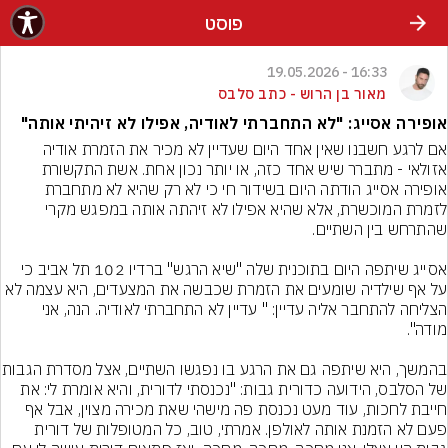
פוסט
16:33 - 19.05.2026
מאור בן הרוש - כתב סלבס
אופירה אסייג: "לא התחברתי לאודיה, אפילו לא זיהיתי אותה"
אם לרגע חשבנו שאין אחד היום שעדיין לא מכיר את הזמרת אודיה 
אזולאי - מתברר שיש אחד כזה, או יותר נכון אחת. אשת התקשורת 
אופירה אסייג הודתה היום בשידור חי כי לא רק שהיא לא מתחברת 
לזמרת המוכשרת, אלא שהיא אפילו לא זיהתה אותה במפגש מקרי 
אסייג שיתפה היום בתוכנית שלה "שיא הרגש" ברדיו 102 תל אביב כי 
על אף שילדיה שומעים את הזמרת שכבשה את המצעדים, היא עצמה לא 
הצליחה להתחבר אליה עדיין: " עדיין לא התחברתי לאודיה. הנה, אני 
בהמשך, היא שיתפה גם את הרגע בו
של הסלבס, הידועה כדורית גבות: "נכנסתי לדורית, והיא אומרת לי: את 
חייבת לחכות, עוד מעט נכנסת פה מישהי שאת מכירה מצוין, אבל אף 
פעם לא הזמנת אותה לאולפן. אמרתי, טוב, כל המטופלות של דורית 