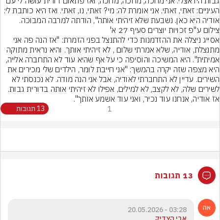
גבות היו אצלי. אני מחכה, מחכה, מחכה, ואז פתאום דורית עושה לי עם 
העיניים: זאתי, זאתי. אני אומרת לה: מי? זאתי, נו, זאתי. ואז היא כותבת לי: 
אודיה היא כאן. נשבעת שלא זיהיתי אותה", הודתה למרבה המבוכה.
צילום ע"פ זכויות יוצרים סעיף 27 א'
אסייג ניצלה את ההזדמנות כדי להתנצל בפני הזמרת: "אז הנה פה אני 
מתנצלת, אודיה, שלא אמרתי שלום , לא זיהיתי אותך. והיא נראית מתוקה 
אמיתית". היא המשיכה והוסיפה כי על אף שהיא עוד לא התחברה אלייה, 
היא מצפה שזה יקרה בהמשך: "אני חייבת לומר, הילדים שלי מכירים את 
השירים. עדיין לא התחברתי לאודיה, אבל אני הנה מודה. לא נכנסתי לא 
לשירים שלה, לא לקצב, לא למילים, אפילו לא זיהיתי אותה בדורית גבות. 
אז אודיה, אנחנו עוד נכיר, ואני עוד אשמע אותך".
1
13 תגובות
13 תגובות
03:28 - 20.05.2026
אבי הצדיק