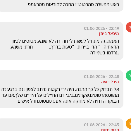
ראש ממשלה סמרטוט!!! מחכה להוראות מטראמפ
22:49 - 01.06.2026
מיכאל ביתן
האמת..זה מתחיל לעשות לי חרררה לא שומע מטוסים לכיוון 
הדאחיה.  " הדי ביירות   "טעות בדרך..              תרתי משמע  
..נרדמו בשמירה
22:48 - 01.06.2026
מיכל רועה
אל תבדוק כל כך הרבה. היה ירי רקטות נרחב לצפון.וגם ברגע זה 
ממש.סמרטוטים.שקרנים.ביבי דם החיילים על הידיים שלך.אם עד 
הבוקר הדחיה לא מחוקה אתה אפס.סמטוט.חדל אישים.
22:45 - 01.06.2026
חזום חזום