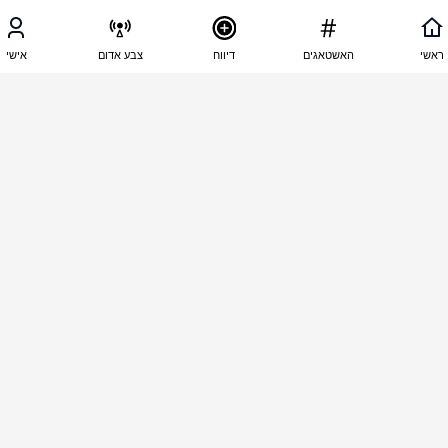
06:48 - 16.01.2026
יפעה אסור
ראשי
האשטאגים
דיווח
צבע אדום
אישי
מאסר עולם על שינאה והפצת שקרים . לשלול מיידי 
אזרחות ישראלית לה ולמשפחתה להרוס את הבית 
ולשלוח לעזה
06:47 - 16.01.2026
חבצלת אלזם
גועל נפש שתלך לעזה תגור שם
06:46 - 16.01.2026
נתי אברהם
משועממת