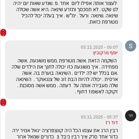
 לעצור אותה אפילו ליום  אחד .פ .שנדע שאות יום יהיה 
לנו שקט . לא תסכסך ותזרע שינאה .היא אשה שכולה 
שינאה .שינאה  ורעל . ימ"ש . איך בעלה יכול להכיל 
מטורפת כזאת.
06:07 - 03.11.2025
יוסף מרקוביץ
 השקמה הזאת .אשה מטורפת .ממש משוגעת. .אשה 
מפחידה . איך משוגעת כזו יכולה לחנך את הילדים שלה 
.אם בכלל יש לה ילדים . השינאה בוערת בה. אשה 
ארסית . יכולה להיות הבת זוג של צנגאוקר .  השינאה 
שלה מעבירה אותה על  דעתה . ממש אשה מסוכנת .  
זקוקה לאשפוז דחוף .
05:37 - 03.11.2025
דוד רז
רבין הרג את עצמו הכל היה קונצפרציה יגאל אמיר ירה 
כדור אחד סרק איך רבין כיבל 3  כדורים שמאל ארור