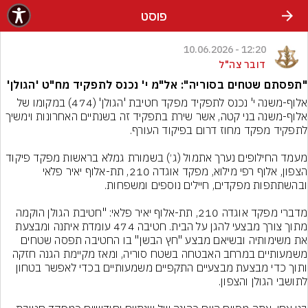
פוסט
12:20 - 10.06.2026
דובר צה"ל
"תפסתם שטחים בסוריה": אל"מ י' נכנס לתפקיד מח"ט 'הגולן'
אלוף-משנה י' נכנס לתפקיד מפקד חטיבת 'הגולן' (474) במקומו של 
אלוף-משנה בני קטה, אשר שירת בתפקיד זה בשנתיים האחרונות וימשיך 
מעמד החילופים נערך אתמול (ג׳) בשמורת גמלא בראשות מפקד פיקוד 
הצפון, אלוף רפי מילוא, מפקד אוגדה 210, תת-אלוף יאיר פלאי 
מדברי מפקד אוגדה 210, תת-אלוף יאיר פלאי: "חטיבת הגולן הוקמה 
מתוך צורך מבצעי להגן על הבית. חטיבה 474 עומדת איתנה ומבצעת 
את משימותיה ובשיאם מבצע "חץ הבשן" בו החטיבה תפסה שטחים 
משמעותיים במרחב האבטחה בשטח סוריה, ומאז מקיימת הגנה חזקה 
ותוך כדי מבצעת מבצעיים התקפיים משמעותיים בכדי לאפשר בטחון 