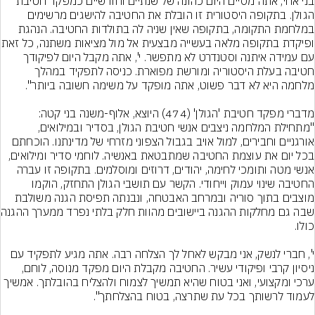
בני אחי, אתה מסיים היום כהונה של שנתיים וחודשיים כמפקד חטיבת 
הגולן. בתקופה היסטורית זו הובלת את החטיבה להישגים מרשימים 
במלחמת התקומה, בתקופה שאין שניה לה בתולדות החטיבה. הנהגת 
ופיקדת בתקופה מלאה בעשייה מבצ
עם עמידה איתנה וסטנדרט לא מתפשר. י', אתה מקבל היום לפיקודך 
חטיבה בעלת היסטוריה ומורשת מפוארת. כניסה לתפקיד במהלך 
מדברי מפקד חטיבת 'הגולן' (474) היוצא, אלוף-משנה בני קטה: 
"מתחילת המלחמה ניצבים אנשי חטיבת הגולן, בסדיר ובמילואים, 
אורגניים וחבירים, למול אויב בגבול הצפוני מזרחי של מדינתנו. הוכחתם 
בכל יום את עוצמת החטיבה שמתבטאת באנשיה. לוחמי סדיר ומילואים, 
אנשי מטה ותומכי לחימה, יהודים, דרוזים ומוסלמים. בתקופה זו עברה 
החטיבה שינוי עמוק וייחודי. הקשר עם תושבי הגולן התחזק, הוקמו 
מוצבים בתוך סוריה ובמרחב האבטחה, ונבנתה תפיסת הגנה משולבת 
שבה גם מחלקות ה
י', חברי לנשק, אני מבקש לאחל לך הצלחה רבה. אתה מגיע לתפקיד עם 
ניסיון קרבי ופיקודי עשיר. החטיבה מקבלת היום מפקד מנוסה, לוחם, 
ערכי ומקצועי, ואני בטוח שהיא תמשיך לצמוח ולהצליח בהובלתך. אמשיך 