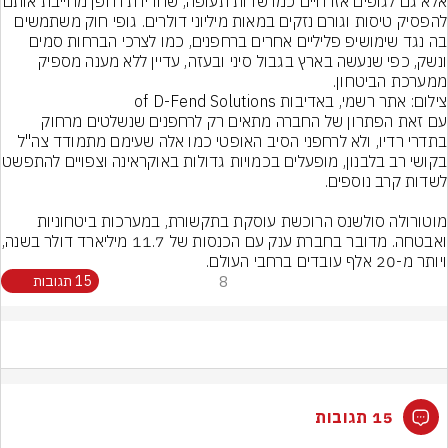
אלא גם לגופים אזרחיים כמו שדות תעופה, שחדי
להפסיק טיסות וגורם נזקים במאות מיליוני דולרים. גופי חוק משתמשים 
בה נגד שימושיפ פליליים אחרים ברחפנים, כמו לצרכי הברחות סמים 
ונשק, כפי שנעשה בארץ בגבול סיני ובעזה, עדיין ללא מענה מספיק 
ממערכת הביטחון.
צילום: אתר רשמי, באדיבות of D-Fend Solutions
עם זאת הפתרון של החברה מתאים רק לרחפנים שנשלטים מרחוק 
בתדרי רדיו, ולא לרחפני הסיב האופטי כמו אלה שעימם מתמודד צה"ל 
בקושי רב בלבנון, מופעלים בכמויות ג
מוטורולה סולשנס הרוכשת עוסקת בתקשורת, במערכות ביטחוניות 
ואבטחה. מדובר בחברת ענק עם הכ
ויותר מ-20 אלף עובדים ברחבי העולם.
8
15 תגובות
15 תגובות