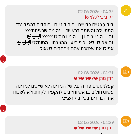
04:35 - 02.06.2026
רק ביבי לכלא jo
ביבי00טים כבשים   פ ח ד נ י ם   פוחדים להגיב נגד 
זה אפילו  לא   כ פ ס ע   מהניצחון  המוחלט 🤣🤣🤣         
אפילו את עצמכם אתם מפחדים לשאול
04:31 - 02.06.2026
רוזן מתן ❤️צ❤️ה❤️ל❤️
קפלניסטים פח הזבל של המדינה לא שייכים למדינה 
פשוט חולים בראש וחייבים להקפיד לקחת ולא לשכוח 
את הכדורים בכל בוקר🤮💀
04:29 - 02.06.2026
רוזן מתן ❤️צ❤️ה❤️ל❤️