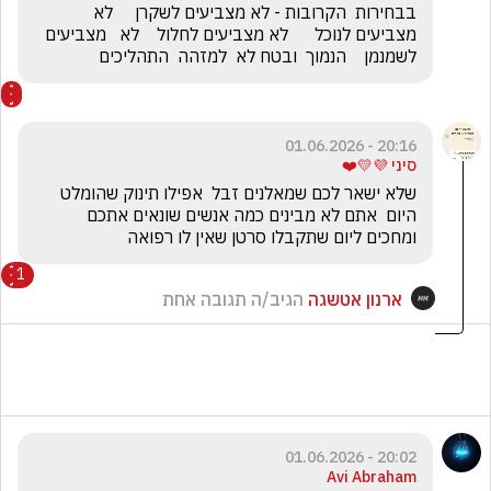
בבחירות  הקרובות - לא מצביעים לשקרן     לא  
מצביעים לנוכל      לא מצביעים לחלול    לא   מצביעים  
לשמנמן    הנמוך  ובטח לא  למזהה  התהליכים       
20:16 - 01.06.2026
סיני 💜💛❤️
שלא ישאר לכם שמאלנים זבל  אפילו תינוק שהומלט 
היום  אתם לא מבינים כמה אנשים שונאים אתכם 
ומחכים ליום שתקבלו סרטן שאין לו רפואה
1
ארנון אטשגה
הגיב/ה תגובה אחת
20:02 - 01.06.2026
Avi Abraham