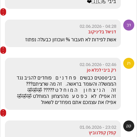
ביבי 💪🇮🇱❤️
04:28 - 02.06.2026
דניאל בליניקוב
אשת לפידות לא תעבור % ועכוזון כבעלה נפתוז 
02:46 - 02.06.2026
רק ביבי לכלא jo
ביבי00טים כבשים   פ ח ד נ י ם   פוחדים להגיב נגד 
זה אפילו  לא   כ פ ס ע   מהניצחון  המוחלט 🤣🤣🤣         
אפילו את עצמכם אתם מפחדים לשאול
23:02 - 01.06.2026
קפלן קפלנוביץ