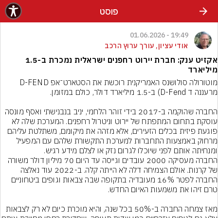
פוסט
19:49 - 01.06.2026
אודי עציון, עורך ערוץ הרכב
אקזיט ענק: חברת יירוט רחפנים ישראלית נמכרת ב-1.5
מיליארד
מוטורולה סולושנס האמריקנית רוכשת את הסטארט־אפ D-FEND 
החברה שהוקמה ב-2017 בידי זוהר הלחמי, יניב בנבנישתי ואסף מונסה 
עוסקת בתחום המתפתח של יירוט וניטרול רחפנים. המערכת שלה לא 
פוגעת פיזית בכלים הזעירים, אלא מזהה את מיקומם, משתלטת עליהם 
מרחוק באמצעות התחברות למערכת התקשורת שלהם עם המפעיל 
ומנחיתה אותם לפני שיוכלו לגרום נזק או לצלם מידע רגיש.
החברה מעסיקה 2000 עובדים וגייסה עד היום 70 מיליון דולר משורה 
של קרנות. אולם הצמיחה דלה לא הייתה קלה. ב-2022 עוד נאלצה 
החברה לפטר 16% מעובדיה בתקופה שבה צבאות וגופים ביטחוניים 
מאז צמחה החברה ב-50% בכל שנה, והיא מוכרת כיום לא רק לצבאות 