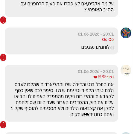
על מה אקזיט,אם לא פתרו את בעית הרחפנים עם 
הסיב האופטי ?
20:01 - 01.06.2026
Oo Oo
והלוחמים נפגעים 
20:01 - 01.06.2026
סיני 💜💛❤️
את הנוכל בנט והדירה שלו והמליארדים שהלכו לעבס 
ולכם טןמי הלפידיוטי ימח ש מ ו  סיפר לכם שאין כסף 
לקצבאות והמיז רוח ניקים מהמפדל האמינו לו והביאו 
עלינו את חוק ההסדרים הארור שעד היום שס נלחמת 
לתקן את קצבאות הילדים ולא מסכימים להוסיף שקל 1 
ואתם כחנזיר🐖שותקים