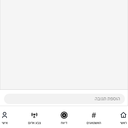
ראשי
האשטאגים
דיווח
צבע אדום
אישי