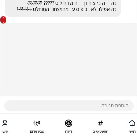
זה אפילו  לא   כ פ ס ע   מהניצחון  המוחלט 🤣🤣🤣
ראשי
האשטאגים
דיווח
צבע אדום
אישי