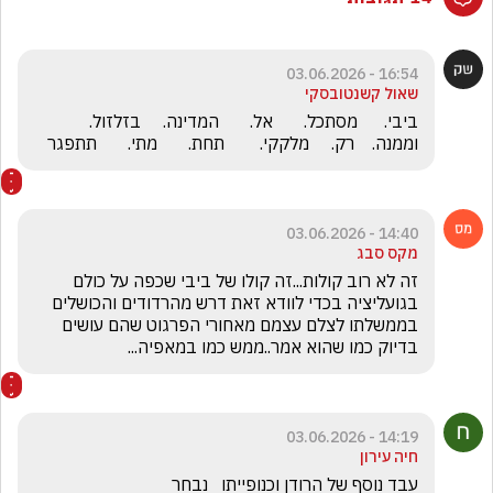
16:54 - 03.06.2026
שאול קשנטובסקי
ביבי.      מסתכל.       אל.       המדינה.     בזלזול.     
וממנה.    רק.     מלקקי.        תחת.       מתי.       תתפגר
14:40 - 03.06.2026
מקס סבג
זה לא רוב קולות...זה קולו של ביבי שכפה על כולם 
בגועליציה בכדי לוודא זאת דרש מהרדודים והכושלים 
בממשלתו לצלם עצמם מאחורי הפרגוט שהם עושים 
בדיוק כמו שהוא אמר..ממש כמו במאפיה...
14:19 - 03.06.2026
חיה עירון
עבד נוסף של הרודן וכנופייתו   נבחר